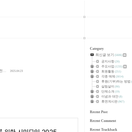
Category
최신글 보기
(5606)
공지사항
(20)
주요사업
(1235)
여전…
2025.04.23
회원활동
(251)
각종 매체
(3014)
후원(기부)하는 방법
(
살림살이
(90)
단체소개
(19)
이념과 대안
(8)
휴면게시판
(967)
Recent Post
Recent Comment
Recent Trackback