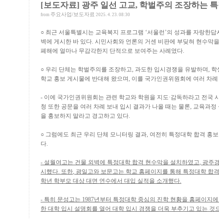
[보도자료] 광주 일선 고교, 학벌주의 조장하는 
주요사업/보도자료
from
2025. 4. 23. 08:30
○
최근 서울특별시는 교육복지 프로그램
‘
서울런
’
의 성과를 자랑한답
벽에 게시한 바 있다
.
시민사회와 언론의 거센 비판에 부딪혀 현수막을
폐해에 얼마나 무감각한지 단적으로 보여주는 사례였다
.
○
우리 단체는 학벌주의를 조장하고
,
과도한 입시경쟁을 유발하며
,
학
학교 홍보 게시물에 반대해 왔으며
,
이를 국가인권위원회에 여러 차례
-
이에 국가인권위원회는 관련 학교와 학원을 지도
·
감독하라고 전국 
청 또한 공문을 여러 차례 보내 입시 결과가 나올 때는 물론
,
교육과정
을 홍보하지 말라고 경고하고 있다
.
○
그럼에도 최근 우리 단체 모니터링 결과
,
여전히 특정대학 합격 홍보
다
.
-
설월여고는 건물 외벽에 특정대학 합격 현수막을 설치하였고
,
광주경
시했다
.
또한
,
광일고와 보문고는 학교 홈페이지를 통해 특정대학 합격
학년 학부모 대상 대면 연수에서 대입 실적을 소개했다
.
-
특히 문성고는
1987
년부터 특정대학 중심의 진학 현황을 홈페이지에
한 대학 입시 설명회를 열어 대학 입시 경쟁을 더욱 부추기고 있는 것