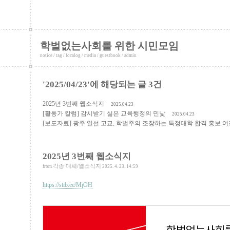
학벌없는사회를 위한 시민모임
notice
/
tag
/
localog
/
media
/
guestbook
/
admin
'2025/04/23'에 해당되는 글 3건
2025년 3번째 웹소식지
2025.04.23
[활동가 칼럼] 감시받기 싫은 교육행정의 민낯
2025.04.23
[보도자료] 광주 일선 고교, 학벌주의 조장하는 특정대학 합격 홍보 
2025년 3번째 웹소식지
각종 매체/웹소식지
from
2025. 4. 23. 14:59
https://stib.ee/MjOH