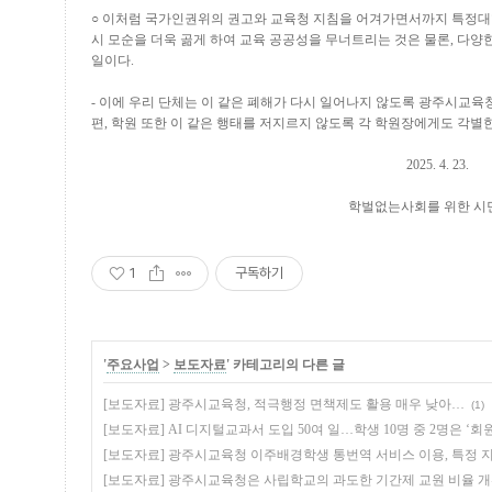
○
이처럼 국가인권위의 권고와 교육청 지침을 어겨가면서까지 특정대학
시 모순을 더욱 곪게 하여 교육 공공성을 무너트리는 것은 물론
,
다양한
일이다
.
-
이에 우리 단체는 이 같은 폐해가 다시 일어나지 않도록 광주시교육
편
,
학원 또한 이 같은 행태를 저지르지 않도록 각 학원장에게도 각별
2025. 4. 23.
학벌없는사회를 위한 시
1
구독하기
'
주요사업
>
보도자료
' 카테고리의 다른 글
[보도자료] 광주시교육청, 적극행정 면책제도 활용 매우 낮아…
(1)
[보도자료] AI 디지털교과서 도입 50여 일…학생 10명 중 2명은 ‘
[보도자료] 광주시교육청 이주배경학생 통번역 서비스 이용, 특정 
[보도자료] 광주시교육청은 사립학교의 과도한 기간제 교원 비율 