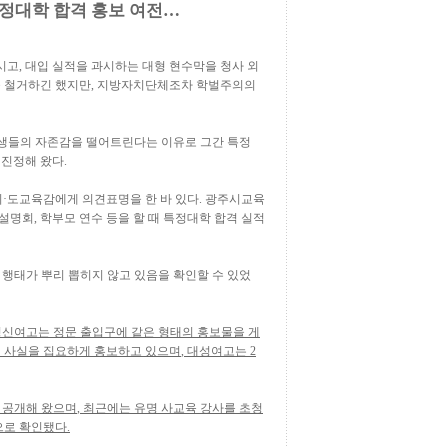
특정대학 합격 홍보 여전…
시고
,
대입 실적을 과시하는 대형 현수막을 청사 외
 철거하긴 했지만
,
지방자치단체조차 학벌주의의
생들의 자존감을 떨어트린다는 이유로 그간 특정
 진정해 왔다
.
시
·
도교육감에게 의견표명을 한 바 있다
.
광주시교육
 설명회
,
학부모 연수 등을 할 때 특정대학 합격 실적
 행태가 뿌리 뽑히지 않고 있음을 확인할 수 있었
신여고는 정문 출입구에 같은 형태의 홍보물을 게
 사실을 집요하게 홍보하고 있으며
,
대성여고는
2
 공개해 왔으며
,
최근에는 유명 사교육 강사를 초청
으로 확인됐다
.