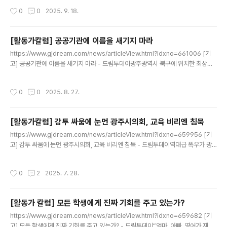
기 힘드니 노력하지 않을 때’ 망하지만, ‘볼 수 없는 것을www.jnilbo.com
작성시간
0
0
2025. 9. 18.
[활동가칼럼] 공공기관에 이름을 새기지 마라
글 내용
https://www.gjdream.com/news/articleView.html?idxno=661006 [기
고] 공공기관에 이름을 새기지 마라 - 드림투데이광주광역시 북구에 위치한 최상준
도서관은 광주광역시교육청 중앙도서관의 분관으로, 2014년 개관 이래 학생과 지
역민의 배움터로 자리매김해 왔다. 특히 2021년 증축 이후 이용자 수는 2022년 11
작성시간
0
0
2025. 8. 27.
www.gjdream.com
[활동가칼럼] 감투 싸움에 눈먼 광주시의회, 교육 비리엔 침묵
글 내용
https://www.gjdream.com/news/articleView.html?idxno=659956 [기
고] 감투 싸움에 눈먼 광주시의회, 교육 비리엔 침묵 - 드림투데이역대급 폭우가 광
주를 덮친 바로 다음 날인 7월 18일, 광주광역시의회는 예산결산특별위원회 위원 선
출을 두고 또다시 내홍을 겪었다. 수해 복구에 총력을 기울여야 할 시점임에도 본회
작성시간
0
2
2025. 7. 28.
의장은www.gjdream.com
[활동가 칼럼] 모든 학생에게 진짜 기회를 주고 있는가?
글 내용
https://www.gjdream.com/news/articleView.html?idxno=659682 [기
고] 모든 학생에게 진짜 기회를 주고 있는가? - 드림투데이“엄마, 아빠. 영어가 재밌