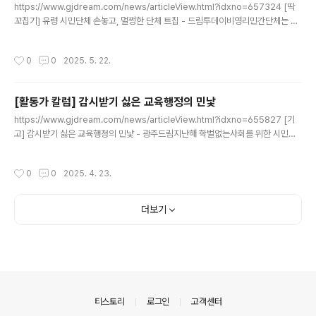
https://www.gjdream.com/news/articleView.html?idxno=657324 [딱
꼬집기] 유령 시민단체 손놓고, 멀쩡한 단체 트집 - 드림투데이비영리민간단체는 공
익활동을 통해 사회적 가치를 창출하는 민주주의의 기반으로, 이들 단체의 자율성과
지속가능한 성장을 지원하기 위해 제정된 비영리민간단체 지원법은 올해로 25년을
작성시간
0
0
2025. 5. 22.
맞www.gjdream.com
[활동가 칼럼] 감시받기 싫은 교육행정의 민낯
글 내용
https://www.gjdream.com/news/articleView.html?idxno=655827 [기
고] 감시받기 싫은 교육행정의 민낯 - 광주드림지난해 학벌없는사회를 위한 시민모
임은 광주광역시교육청과 산하 교육지원청을 상대로 정보 비공개(정보공개 거부) 처
분 취소 소송 4건을 진행했다. 결과는 분명했다. 그 중 2건은 광주시교육www.gjdr
작성시간
0
0
2025. 4. 23.
eam.com
더보기
의안내
티스토리
로그인
고객센터