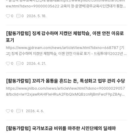
- 윤영백 광주교육시민연대 공동대표https://www.jnilbo.com/news/articleVi
ew.html?idxno=90000035622 교육의 창·윤영백〉광주교육시민연대가 통합교
육감 후보들께 교육자치의 설계도를 제안합니다“회장 힘으로 꼭 이루고 싶은 일(공
작성시간
0
0
2026. 5. 18.
약)이 있어서 학생회장이 되는 걸까요?” 아니면, “회장이 되기로 마음먹었는데, 학생
표를 어떻게 낚을까 고민하다 공약이 나오www.jnilbo.com“회장 힘으로 꼭 이루고
싶은 일(공약)이 있어서 학생회장이 되는 걸까요?” 아니면, “회장이 되기로 마음먹었
[활동가칼럼] 징계 감수하며 지켰던 체험학습, 이젠 안전 이유로
는데, 학생 표를 어떻게 낚을까 고민하다 공약이 나오는 걸까요?”중·고등학교 학생회
포기
임원들에게 학생자치를 강연할 때 던지는 질문이다. 학생들은 머뭇거리다가 ‘전자’라
글 내용
고 답한다. 어떤 공약..
https://www.gjdream.com/news/articleView.html?idxno=668787 [기
고] 징계 감수하며 지켰던 체험학습, 이젠 안전 이유로 포기 - 드림투데이2022년 강
원도 현장체험학습 중 발생한 안타까운 학생 사망 사고와 관련해, 지난해 11월 2심
작성시간
0
0
2026. 4. 21.
재판부마저 인솔 교사에게 유죄(선고유예)를 선고하면서 교육 현장의 현장체험학습
이 급격히 위축되www.gjdream.com 2022년 강원도 현장체험학습 중 발생한
안타까운 학생 사망 사고와 관련해, 지난해 11월 2심 재판부마저 인솔 교사에게 유죄
[활동가칼럼] 꼬리가 몸통을 흔드는 돈, 특성화고 업무 관리 수당
(선고유예)를 선고하면서 교육 현장의 현장체험학습이 급격히 위축되고 있다. 특히
글 내용
https://www.jnilbo.com/news/articleView.html?idxno=90000029057
초등학교의 감소세가 두드러진다. 2025년 광주지역 초등학교의 체험학습 실시율은
&fbclid=IwY2xjawRAHlFleHRuA2FlbQIxMQBzcnRjBmFwcF9pZBAyMjI
소풍 79.1%, 수련 ..
wMzkxNzg4MjAwODkyAAEef6T7r2BKJYeLkzHgOwGc95mt3MnsC
mCEraxxmO14tm30xNg0_dTt7TYZ8EE_aem_Hq89H2jLZKhjSNuRZe
작성시간
0
1
2026. 4. 6.
3Mlg 교육의창·윤영백〉꼬리가 몸통을 흔드는 돈, 특성화고 업무 관리 수당 - 전남일
보‘놀토’가 있던 시절, 교장은 토요 프로그램사업을 신청했다. 토요일도 출근하는 부
부의 아이를 학교가 돌보는 사업이었다. 프로그램 신청자가 적다는 건 주5일제가 부
[활동가칼럼] 국가보조금 비위를 마주한 시민단체의 딜레마
www.jnilbo.com - 윤영백 중학교 교사 ‘놀토’가 있던 ..
글 내용