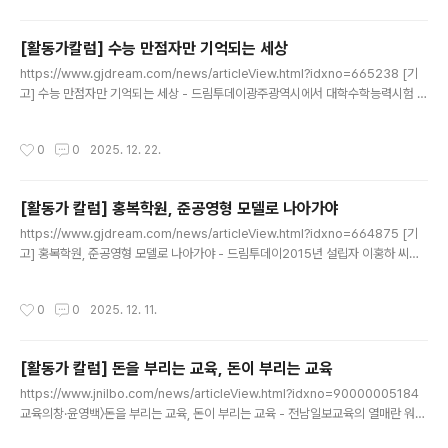
위한 시민모www.ohmynews.com 한유석씨는 학벌없는사회를 위한 시민모임 살
림위원 - 1월 28일 수능만점자 초청강연회는 즉각 취소되어야 한다광주에서 10년
[활동가칼럼] 수능 만점자만 기억되는 세상
만에 수능 만점자가 나왔다. 광주서석고 3학년 최장우 학생이 2026학년도 대학수
글 내용
https://www.gjdream.com/news/articleView.html?idxno=665238 [기
학능력시험에서 전 영역 만점을 기록했다는 소식이 지난해 12월 초 지역 언론을 통
고] 수능 만점자만 기억되는 세상 - 드림투데이광주광역시에서 대학수학능력시험 만
해 보도됐다. 광주는 지난 2016..
점자가 배출되자, 언론은 연일 이를 대서특필하고 있다. ‘불수능’·‘불영어’로 불린 올
해 시험에서 지방의 일반고 출신 만점자가 나왔다는 점은 분명www.gjdream.co
작성시간
0
0
2025. 12. 22.
m
[활동가 칼럼] 홍복학원, 준공영형 모델로 나아가야
글 내용
https://www.gjdream.com/news/articleView.html?idxno=664875 [기
고] 홍복학원, 준공영형 모델로 나아가야 - 드림투데이2015년 설립자 이홍하 씨의
1000억 원대 교비 횡령 사건 이후, 학교법인 홍복학원은 11년째 임시이사 체제로 운
영되고 있다. 그동안 학교는 학생 800여 명이 다니는 교육 공간으로서의 역할을 온
작성시간
0
0
2025. 12. 11.
전www.gjdream.com 2015년 설립자 이홍하 씨의 1000억 원대 교비 횡령 사
건 이후, 학교법인 홍복학원은 11년째 임시이사 체제로 운영되고 있다. 그동안 학교
는 학생 800여 명이 다니는 교육 공간으로서의 역할을 온전히 수행하지 못했고, 각
[활동가 칼럼] 돈을 부리는 교육, 돈이 부리는 교육
종 소송과 갈등이 반복되며 지속적인 불안 상태에 놓여 있었다. 특히 통학로가 경매
글 내용
로 넘어가고, ..
https://www.jnilbo.com/news/articleView.html?idxno=90000005184
교육의창·윤영백〉돈을 부리는 교육, 돈이 부리는 교육 - 전남일보교육의 열매란 워낙
학생 각자의 삶에서 언제 어떻게 열리는지 확인하기 힘든 법이다.그래서, ‘눈으로 보