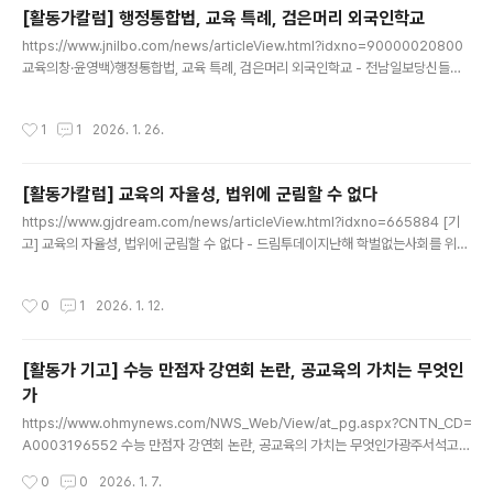
론화를 가장한 이러한 방식은 교육행정통합 논의 전반에 대한 불신만 키우고 있다.행
[활동가칼럼] 행정통합법, 교육 특례, 검은머리 외국인학교
정통합 공론화의 핵심은 '효율'이나 '속도'가 아니다. 예산과 권한을 누구를 위해, 어
글 내용
떤 원칙 아래 사용할 것인지에 대한 충분한 숙의다. 그러나 현..
https://www.jnilbo.com/news/articleView.html?idxno=90000020800
교육의창·윤영백〉행정통합법, 교육 특례, 검은머리 외국인학교 - 전남일보당신들이
서민을 위한 의원 맞아?2025년 10월 24일,한 청년이 광주광역시의회 본회의 진행
중 분기를 참지 못하고 방청석에서 호통을 치다가 직원들에게 끌려 나www.jnilbo.
작성시간
1
1
2026. 1. 26.
com 당신들이 서민을 위한 의원 맞아?2025년 10월 24일,한 청년이 광주광역시
의회 본회의 진행 중 분기를 참지 못하고 방청석에서 호통을 치다가 직원들에게 끌려
나간다. 광주외국인학교에 내국인이 자유롭게 입학하도록 수정하는 조례가 상정되
[활동가칼럼] 교육의 자율성, 법위에 군림할 수 없다
어 통과되던 순간이었다.조례가 본회의 밥상에 오르기까지 광주광역시 교육청은 조
글 내용
례 검토 과정에서 감히 의원님..
https://www.gjdream.com/news/articleView.html?idxno=665884 [기
고] 교육의 자율성, 법위에 군림할 수 없다 - 드림투데이지난해 학벌없는사회를 위한
시민모임은 광주광역시 관내에 소재한 A대안교육기관과 B학원을 수사기관에 고발
하였다. A대안교육기관은 ‘대안교육’이라는 이름 아래 법이 정한 최소한의 기준ww
작성시간
0
1
2026. 1. 12.
w.gjdream.com 지난해 학벌없는사회를 위한 시민모임은 광주광역시 관내에
소재한 A대안교육기관과 B학원을 수사기관에 고발하였다. A대안교육기관은 ‘대
안교육’이라는 이름 아래 법이 정한 최소한의 기준조차 지키지 않은 채 운영되어 왔
[활동가 기고] 수능 만점자 강연회 논란, 공교육의 가치는 무엇인
다. 관할청의 허가 없이 유아를 모집해 교육과정을 운영하였고, 이념 편향과 차별적
가
운영을 의심케 하는 구체적인 정황도 확인되었..
글 내용
https://www.ohmynews.com/NWS_Web/View/at_pg.aspx?CNTN_CD=
A0003196552 수능 만점자 강연회 논란, 공교육의 가치는 무엇인가광주서석고
최장우 학생의 10년 만의 수능 만점 소식이 화제가 된 가운데, 광주시교육청이 '수능
작성시간
0
0
2026. 1. 7.
만점자 초청 강연회'를 개최하기로 해 논란이 일고 있다. 시민단체 '학벌없는사회를