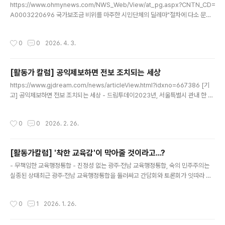
https://www.ohmynews.com/NWS_Web/View/at_pg.aspx?CNTN_CD=
A0003220696 국가보조금 비위를 마주한 시민단체의 딜레마"절차에 다소 문제
가 있더라도 그냥 넘어가도 되는 것 아닐까."시민단체 활동을 하다 보면 종종 이런 질
문과 마주하게 된다. 특히 국가보조금이 투입되는 공익사업에서 절차적 문제를 발견
작성시간
0
0
2026. 4. 3.
했을www.ohmynews.com - 박고형준, 학벌없는사회를 위한 시민모임 상임활동
가"절차에 다소 문제가 있더라도 그냥 넘어가도 되는 것 아닐까."시민단체 활동을 하
다 보면 종종 이런 질문과 마주하게 된다. 특히 국가보조금이 투입되는 공익사업에서
[활동가 칼럼] 공익제보하면 전보 조치되는 세상
절차적 문제를 발견했을 때는 더욱 그렇다. 사업이 학생들을 위한 것이라면 더더욱
글 내용
고민이 깊어진다. 문제를 제기했다가 사..
https://www.gjdream.com/news/articleView.html?idxno=667386 [기
고] 공익제보하면 전보 조치되는 세상 - 드림투데이2023년, 서울특별시 관내 한 중
학교에서 상담부장으로 근무하던 A교사는 교내 다수의 여학생이 남학생들로부터 성
희롱과 성폭력을 당했다는 사실을 알게 되었다. 더욱이 피해를 조사하는 과정에ww
작성시간
0
0
2026. 2. 26.
w.gjdream.com
[활동가칼럼] '착한 교육감'이 막아줄 것이라고...?
글 내용
- 무책임한 교육행정통합 - 진정성 없는 광주·전남 교육행정통합, 숙의 민주주의는
실종된 상태최근 광주·전남 교육행정통합을 둘러싸고 간담회와 토론회가 잇따라 열
리고 있다. 외형만 놓고 보면 '소통'의 장이 확대된 듯 보이지만, 실상은 숙의의 과정
이라기보다 형식만 갖춘 행사에 가깝다.특히 1월 23일 광주광역시교육청 본청 주관
작성시간
0
1
2026. 1. 26.
으로 열린 대토론회는 질문자가 사전에 내정된 채 진행되었고, 시민의 다양한 문제
제기와 대안을 담아내기보다는 이미 정해진 결론을 만들어내는 절차에 머물렀다. 공