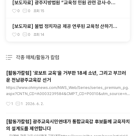
[보도자료] 광주지방법원 “교육청 민원 관련 감사·수사
의뢰 요청서, 정보공개 대상”
0
0
조회
15
[보도자료] 불법 정치자금 제공 연루된 교육청 산하기관
장 교체를 촉구한다.
0
0
조회
14
각종 매체/활동가 칼럼
분류 전체보기
주요 글 목록
[활동가칼럼] '로보트 교육'을 거부한 18세 소년, 그리고 부끄러
운 전남광주교육감 선거
글 내용
https://www.ohmynews.com/NWS_Web/Series/series_premium_pg.
aspx?CNTN_CD=A0003239584&CMPT_CD=P0010&utm_source=na
ver&utm_medium=newsearch&utm_campaign=naver_news '로보트
작성시간
1
1
2026. 6. 2.
교육'을 거부한 18세 소년, 그리고 부끄러운 전남광주교육감 선거1991년 5월 18일
전남 보성고에서 분신 항거한 김철수 열사가 6월 2일 숨을 거둔 지 35년이 됐다.
"학생을 로보트로 만드는 교육"을 거부하며 목숨을 바친 18세 소년의 외침은 오늘날
[활동가칼럼] 광주교육시민연대가 통합교육감 후보들께 교육자치
에도 유효하다.www.ohmynews.com 바로 오늘, 6월 2일은 '참교육의 불꽃' 김
의 설계도를 제안합니다
철수 열사가 보름간의 병상 투쟁 끝에 숨을 거둔 지 35년이 되는 날이다. ..
글 내용