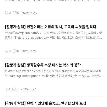
어졌어요.” 저녁 식사 중, 초등학생 딸이 무심코 던진 이 말이 유난히 마음에 남았다.
나의 어린 시절, 영어는 언제나 낯설고 멀게만 느껴지는 존재였다. 그런 내게 딸ww
작성시간
0
0
2025. 7. 21.
w.gjdream.com
[활동가 칼럼] 안전이라는 이름의 감시, 교육의 씨앗을 말리다
글 내용
https://www.jnilbo.com/77843079477안전이라는 이름의 감시, 교육의 씨앗
을 말리다" data-og-description="베르나르 베르베르의 소설 ‘타나토노트’. 그리
스어 ‘죽음’과 ‘항해자’를 합성한 제목이다. 프랑스 대통령이 총에 맞아 사후 세계를
헤매던 중 의사들의 힘으로 이승으로 돌아온다. 자신" data-og-host="www.jnil
작성시간
0
0
2025. 7. 21.
bo.com" data-og-source-url="https://www.jnilbo.com/7784307947
7" data-og-url="https://www.jnilbo.com/article.php?aid=778430794
77" data-og-image="https://scrap.kakaocdn.net/dn/bw6FKh/hyZnrc
[활동가 칼럼] 생각할수록 복장 터지는 복지와 장학
me57..
글 내용
전남일보 https://jnilbo.com/77162597089생각할수록 복장 터지는 복지와 장
학" data-og-description="복지는 행복한 삶의 조건을 만드는 일이고, 장학은
꿈을 잃지 말고 공부하라고 격려하는 일이다. 모두 인간을 귀하게 여기는 마음에 터
잡는 일인데, 복지와 장학 업무를 하다 보면 ‘복장’ 터" data-og-host="jnilbo.co
작성시간
1
0
2025. 5. 26.
m" data-og-source-url="https://jnilbo.com/77162597089" data-og-
url="https://jnilbo.com/article.php?aid=77162597089" data-og-imag
e="https://scrap.kakaocdn.net/dn/NujdG/hyYYtJfkEP/xfEWaKpTte8A
[활동가 칼럼] 유령 시민단체 손놓고, 멀쩡한 단체 트집
g..
글 내용