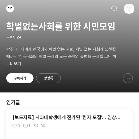
검색하기
티스토리
학벌없는사회를 위한 시민모임
구독자
24
광주, 더 나아가 한국에서 학벌 없는 사회, 차별 없는 사회가 실현될
때까지 ‘한국사회의 학벌 문제와 모든 종류의 불평등 문제를 고민’하
고, 나아가 ‘그것의 해결을 위한 시민참여 운동’을 펼치고 있는 비영리
...더보기
민간단체입니다.
구독하기
방명록
신고하기 레이어
열기
인기글
[보도자료] 치과대학생에게 전가된 ‘환자 모집’… 임상실
습 제도 개선 촉구
0
1
조회
30