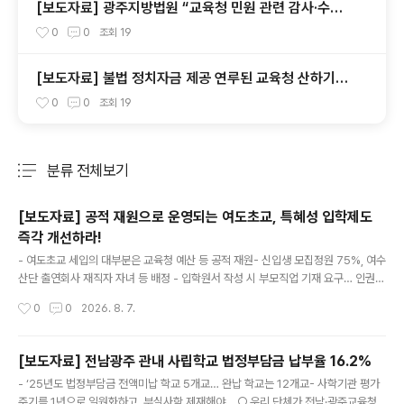
[보도자료] 광주지방법원 “교육청 민원 관련 감사·수사
의뢰 요청서, 정보공개 대상”
0
0
조회
19
[보도자료] 불법 정치자금 제공 연루된 교육청 산하기관
장 교체를 촉구한다.
0
0
조회
19
분류 전체보기
주요 글 목록
[보도자료] 공적 재원으로 운영되는 여도초교, 특혜성 입학제도
즉각 개선하라!
글 내용
- 여도초교 세입의 대부분은 교육청 예산 등 공적 재원- 신입생 모집정원 75%, 여수
산단 출연회사 재직자 자녀 등 배정 - 입학원서 작성 시 부모직업 기재 요구… 인권침
해- 헌법·교육기본법에서 보장하는 교육기회 균등 원칙 위배 ○ 전남광주 여수 소재
작성시간
0
0
2026. 8. 7.
의 한 사립초등학교가 특정 기업 재직자 자녀에게 입학 기회를 제공하는 등 불공정한
입학전형을 운영하고 있는 것으로 확인됐다. ○ 여도초등학교는 여수국가산업단지
(이하, 여수산단) 내 9개 기업의 출연으로 설립된 학교법인 여도학원 소속 사립학교
[보도자료] 전남광주 관내 사립학교 법정부담금 납부율 16.2%
다. 그러나 이 학교의 2025학년도 학교회계 결산서를 살펴보면, 전체 세입액 69억
글 내용
- ‘25년도 법정부담금 전액미납 학교 5개교… 완납 학교는 12개교- 사학기관 평가
1,012여만 원 중 교육청 지원금 등 공적 재원이 무려 88.36%를 차지하는 반면, 학
주기를 1년으로 일원화하고, 부실사학 제재해야… ○ 우리 단체가 전남·광주교육청