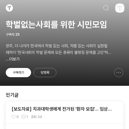
검색하기
티스토리
학벌없는사회를 위한 시민모임
구독자
25
광주, 더 나아가 한국에서 학벌 없는 사회, 차별 없는 사회가 실현될
때까지 ‘한국사회의 학벌 문제와 모든 종류의 불평등 문제를 고민’하
고, 나아가 ‘그것의 해결을 위한 시민참여 운동’을 펼치고 있는 비영리
...더보기
민간단체입니다.
구독하기
방명록
신고하기 레이어
열기
인기글
[보도자료] 치과대학생에게 전가된 ‘환자 모집’… 임상실
습 제도 개선 촉구
0
1
조회
34