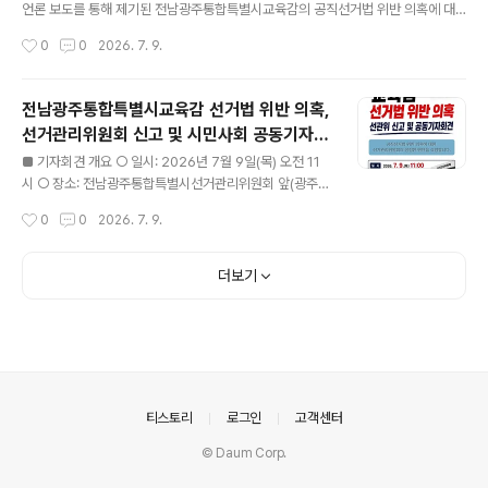
언론 보도를 통해 제기된 전남광주통합특별시교육감의 공직선거법 위반 의혹에 대
해 선거관리위원회의 공정하고 엄정한 판단을 요청하기 위해 이 자리에 섰습니다. 민
작성시간
0
0
2026. 7. 9.
주주의에서 선거는 결과만큼이나 과정이 중요합니다. 특히 교육감 선거는 우리 아이
들의 교육을 책임질 공직자를 선택하는 과정입니다. 그렇기에 그 최고 책임자는 누구
보다 높은 도덕성과 법 준수 의식을 요구받습니다. 이 원칙이 지켜지지 않는다면, 선
전남광주통합특별시교육감 선거법 위반 의혹,
거로 세워진 자리는 정당성을 잃을 수밖에 없습니다. 그러나 최근 언론 보도를 통해
선거관리위원회 신고 및 시민사회 공동기자회
교육감을 둘러싼 여러 의혹이 잇따라 제기되었습니다. 해외 공무출장 중 카지노 도박
글 내용
견
의혹, 이를 둘러싼 해명의 진실성 논란, 의혹 무마를 위한 거액의 금품..
■ 기자회견 개요 ○ 일시: 2026년 7월 9일(목) 오전 11
시 ○ 장소: 전남광주통합특별시선거관리위원회 앞(광주
서구 치평동) ○ 참여단체: 광주교육시민연대, 전남교육회
작성시간
0
0
2026. 7. 9.
의 ○ 진행순서 - 공동주최 단체 대표 인사말, 대표발언 -
기자회견문 낭독 - 질의응답 및 마무리 - 신고서 접수 ■ 최
근 언론보도를 통해 전남광주통합특별시교육감을 둘러싸
더보기
고 ①해외 공무출장 중 카지노 도박 의혹 ②의혹 무마를 위
한 거액의 금품 제공 시도 의혹 ③현직 교육장의 선거 개입
정황이 잇따라 제기되었습니다. ■ 이에 전남과 광주의 교
육시민사회단체는 공직선거법 위반 소지가 있는 사안에 대
해 오늘 시민사회 공동기자회견을 개최하고, 회견 직후 선
거관리위원회에 공식 신고서를 접수합니다. 기자회견문은
의안내
티스토리
로그인
고객센터
회견 당일 현장에서 배포할 예정..
© Daum Corp.