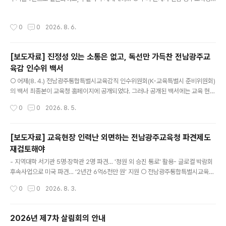
교법인의 이전수입은 5.07%에 불과하다. - ..
홈페이지에 공개된 ‘2025년도 초·중·고 사립학교 157개교 법정부담금 납부 현
황’을 검토한 결과, 사학법인의 법정부담금 미납 관행과 혈세 의존 현상이 여전히 심
작성시간
0
0
2026. 8. 6.
각한 것으로 드러났다. - 법정부담금은 사학법인이 법적으로 부담해야 하는 교직원
의 사립학교교직원연금, 건강보험료, 재해보상부담금 등 최소한의 의무 경비이다. 하
지만 상당수 사학법인이 이 책임을 다하지 않고 있어, 이로 인해 발생한 미납액은 매
[보도자료] 진정성 있는 소통은 없고, 독선만 가득찬 전남광주교
년 교육청의 재정결함보조금, 즉 시민의 혈세로 메워지고 있는 실정이다. - 아래 표>
육감 인수위 백서
와 같이, 전남광주 관내 사립학교 157개교의 2025년도..
글 내용
○ 어제(8. 4.) 전남광주통합특별시교육감직 인수위원회(K-교육특별시 준비위원회)
의 백서 최종본이 교육청 홈페이지에 공개되었다. 그러나 공개된 백서에는 교육 현장
의 목소리를 귀담아듣고자 하는 진정성을 눈 씻고 찾아볼 수 없었다. * 교육청 홈페
작성시간
0
0
2026. 8. 5.
이지 : https://www.jngjedu.kr/news/articleView.html?idxno=119232 -
인수위는 출범 이후 시민과 교육 주체들이 제안한 정책을 어떻게 검토하고 반영했는
지에 대한 설명을 단 한 줄도 담지 않았다. 선거 과정에서 시민사회와의 협치를 공언
[보도자료] 교육현장 인력난 외면하는 전남광주교육청 파견제도
하고, 당선 이후 인수위 내 ‘시민소통위원회’까지 요란하게 꾸렸지만, 결과적으로 시
재검토해야
민을 대하는 태도는 ‘불통’과 ‘독선’ 그 자체였다. ○ 인수위는 거대해진 특별시교육감
글 내용
의 권한을 견제하고 교..
- 지역대학 서기관 5명·장학관 2명 파견… '정원 외 승진 통로' 활용- 글로컬 박람회
후속사업으로 미국 파견… ‘2년간 6억6천만 원’ 지원 ○ 전남광주통합특별시교육청
이 '지역 대학과의 교육협력 강화'를 명분으로 운영해 온 대학협력관 파견 제도가 사
작성시간
0
0
2026. 8. 3.
실상 승진 통로로 활용되고 있다는 지적이 공직사회 안팎에서 제기되고 있다. ○ 전
남광주교육청은 전남광주 지역 4개 대학에 서기관 5명, 장학관 2명, 사무관 1명, 장
학사 2명, 주무관 7명 등을 파견하고 별도의 예산도 지원하고 있다. 그러나 이 제도
2026년 제7차 살림회의 안내
의 운영 실태를 살펴보면, 정원 규정을 우회해 정원 외(外) 4급(서기관) 직위를 상시
글 내용