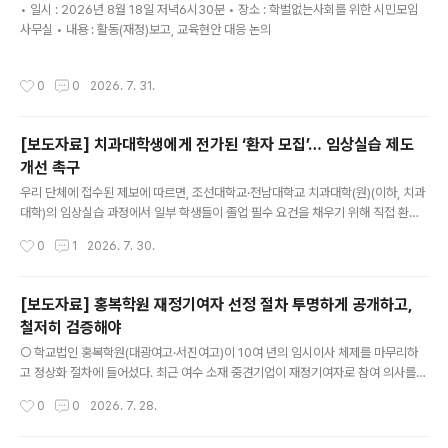
• 일시 : 2026년 8월 18일 저녁6시30분 • 장소 : 학벌없는사회를 위한 시민모임
적으로 확보·관리하는 수단으로 활용돼 왔다는 정황이 뚜렷하다. 전남청사광주청사
사무실 • 내용 : 활동(재정)보고, 교육현안 대응 논의
대학명직위(인원)대학명직위(인원)운영비목포대서기..
작성시간
0
0
2026. 7. 31.
[보도자료] 치과대학생에게 전가된 ‘환자 모집’… 임상실습 제도
개선 촉구
글 내용
우리 단체에 접수된 제보에 따르면, 조선대학교·전남대학교 치과대학(원)(이하, 치과
대학)의 임상실습 과정에서 일부 학생들이 졸업 필수 요건을 채우기 위해 직접 환자
를 모집하고 있는 것으로 확인됐다. 치과대학 학생들은 졸업을 위해 스케일링, 충치
작성시간
0
1
2026. 7. 30.
치료, 사랑니 발치 등 일정 수준의 임상실습(교육과정 이수)을 해야 한다. 그러나 대
학 수련병원의 환자 연계 지원이 미흡하여, 학생 개인들이 가족과 지인을 동원하거나
지역 온라인 커뮤니티를 통해 직접 환자를 구하는 행태가 반복되고 있다.별첨1 참고
[보도자료] 홍복학원 재정기여자 선정 절차 투명하게 공개하고,
>사례 1: 전남대 치과대학생의 '무료 치과검진, 사랑니 발치 관련 환자 모집‘ 글이 수
철저히 검증해야
시로 게시됨.사례 2: 조선대 치과대학생이 ‘(무료 구강검진 및 진료 시) 왕복 차량 운
글 내용
행까지 해드리겠다'는 등 편의를 제공하는 글이..
○ 학교법인 홍복학원(대광여고·서진여고)이 10여 년의 임시이사 체제를 마무리하
고 정상화 절차에 들어섰다. 최근 여수 소재 중견기업이 재정기여자로 참여 의사를
밝히며 '홍복학원 정상화 추진계획서'가 전남광주통합특별시교육청에 제출되었다. -
작성시간
0
0
2026. 7. 28.
그러나 우리단체에 공개한 정상화 추진계획서는 재정기여 의향자 관련 정보가 모두
비공개 처리된 상태였다. 사학의 공공성을 지키려면 재정기여 의향자의 재정능력, 도