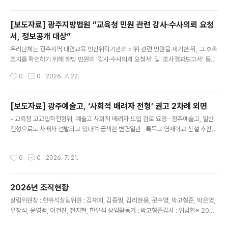
구하는 성명을 발표하는 등 비판적 목소리를 냈으나, 학교법인은 품위유지 의무 위반
등을 명분으로 2019년 그를 부당 해임했다. 이후 한유석 위원장은 불복 소송을 제기
[보도자료] 광주지방법원 “교육청 민원 관련 감사·수사의뢰 요청
했고, 대법원에서 최종 승소해 2022년 복직한 뒤 이듬해 정년퇴직했다. 그간 전국
서, 정보공개 대상”
사학민주화교수연대 공동대표로 활동하는 등 사립대학의 재무·입시·인사 비리와 부
글 내용
당임금 문제 해결에 앞장서며 사학의 공공성 확보를 위해 힘써..
우리단체는 광주지역 대안교육 민간위탁기관의 비위 관련 민원을 제기한 뒤, 그 후속
조치를 확인하기 위해 해당 민원의 '감사·수사의뢰 요청서' 및 '조사결과보고서' 등에
대해 정보공개를 청구했다. 하지만 전남광주통합특별시교육청(처분당시, 광주광역
작성시간
0
0
2026. 7. 22.
시교육청)은 해당 정보가 '감사 및 수사에 관한 사항' 등에 해당한다며 비공개 처분을
내렸고, 이에 우리단체는 비공개 처분 취소 행정소송을 제기하여 일부 승소했다.※ 감
사·수사의뢰 요청서: 개인정보(성명·주소·연락처) 제외 전체 공개 / 조사결과보고서:
[보도자료] 광주예술고, ‘사회적 배려자 전형’ 권고 2차례 외면
비공개 광주지방법원 재판부는 감사·수사의뢰 요청서 등 정보에 대해 “광주광역시교
글 내용
- 교육청 고교입학전형위, 예술고 사회적 배려자 도입 검토 요청- 광주예술고, 일반
육청을 상대로 민원을 제기한 당사자로서, 민원 제기 등으로 이루어진 위 감사의 경
전형으로도 사배자 선발되고 있다며 궁색한 변명일관- 특목고·영재학교 신설 추진
위에 관한 사항을 확인할 필요가 있다.”고 판단했다. 또한..
속, 교육 기회 불평등 심화 우려 ○ 전남광주통합특별시교육청(광주청사) 고등학교
입학전형위원회가 교육기회 균등을 위해 광주예술고에 사회적 배려자 전형 도입을
작성시간
0
0
2026. 7. 21.
2차례(2024·2025년) 검토하도록 권고했으나, 광주예술고는 2027학년도 입학전
형에도 끝내 이를 반영하지 않았다. - 광주예술고는 "일반전형을 통해서도 사회적 배
려 대상 학생이 일부 선발되고 있다."는 이유를 들고 있다. 그러나 일반전형에서 사회
2026년 조직현황
적 배려 대상 학생이 일부 합격하는 것과 사회적 배려자 전형을 통해 교육 기회를 제
글 내용
도적으로 보장하는 것은 전혀 다른 문제이다. 사회적 배려자 전형..
살림위원장 : 한유석살림위원 : 김재희, 김종필, 김리현용, 문수영, 박고형준, 박은영,
유장석, 윤영백, 이건진, 전지현, 한유석 상임활동가 : 박고형준감사 : 위남환※ 202
6. 7. 1. 기준