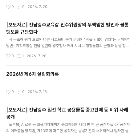
작성시간
0
0
2026. 7. 20.
[보도자료] 전남광주교육감 인수위원장의 무책임한 발언과 불통
행보를 규탄한다
글 내용
- 서·논술형 평가 도입에 따른 사교육비 증가 우려에 "막을 방법이 없다"는 무책임한
답변- 기획조정실 전남 일원화·광주청사 해체 시사로 행정통합의 균형과 상생 정신
훼손- 교육주체·시민사회 패싱, 논란 가득한 정책 강행…인수위원장 사과 및 의견수
작성시간
0
1
2026. 7. 20.
렴 촉구 ○ 김경범 전남광주통합특별시교육감 인수위원장이 지난 16일 기자회견에
서 보인 태도는 ‘무책임’, ‘월권’, ‘불통’ 그 자체였다. ○ 김 위원장은 '서·논술형 100%
평가' 도입에 따른 사교육비 증가 우려를 두고 "현재로서는 막을 방법이 없다"고 답
2026년 제6차 살림회의록
했다. - 이미 논술 사교육 시장이 들썩이는 상황에서 대책도 없이 초등 5·6학년과 중
1 대상 서·논술형 평가를 전면 도입하겠다는 것은 학생에게는 과도한 학습 부담을, 학
부모에게는 무거운 경제적 고통을 떠넘..
작성시간
0
0
2026. 7. 15.
[보도자료] 전남광주 일선 학교 공용물품 중고판매 등 비위 사례
공개
글 내용
- 노트북, AI로봇 등 교육기자재까지 중고장터에 내다 판 간 큰 공직자들 ○ 「공직자
의 이해충돌 방지법」 제13조에 따르면 공직자는 공공기관이 소유하거나 임차한 물
품, 차량, 건물, 시설 등을 사적인 용도로 사용·수익하거나 제3자에게 사용·수익하게