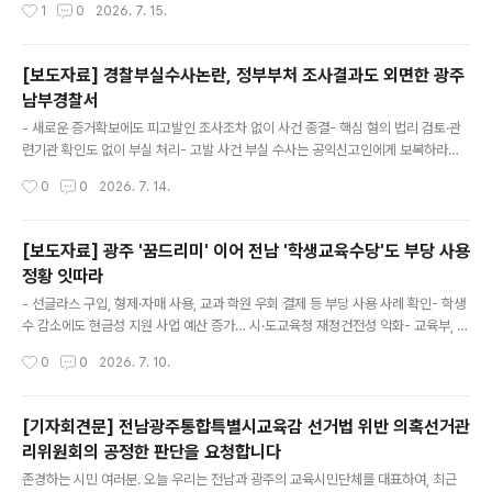
작성시간
1
0
2026. 7. 15.
해서는 안 된다. 그런데 전남광주 일선 학교 현장에서는 이러한 법적 의무를 무색하
게 만드는 공용물품 관리 소홀 및 절도 사례가 잇따라 적발되고 있다. ○ 우리단체가
정보공개를 통해 확인한 최근 비위 사례를 살펴보면, - A중학교 공직자는 제습기를
[보도자료] 경찰부실수사논란, 정부부처 조사결과도 외면한 광주
중고거래 사이트를 통해 판매하였다가 적발되어 경징계(견책) 처분과 함께 징계부가
남부경찰서
금 10만 원, 과태료 30만 원 부과 및 기관주의 조치를 받았다. - B초등학교 공직자는
글 내용
학교 소유의 노트북 등 정보화 기자재를 중..
- 새로운 증거확보에도 피고발인 조사조차 없이 사건 종결- 핵심 혐의 법리 검토·관
련기관 확인도 없이 부실 처리- 고발 사건 부실 수사는 공익신고인에게 보복하라는
허가로 작동- 광주경찰청 수사심의 통해 수사 적정성 재검토 해야 ○ 최근 장윤기 사
작성시간
0
0
2026. 7. 14.
건을 계기로 경찰의 부실수사와 봐주기 수사 논란이 사회적 쟁점이 되고 있다. 경찰
수사는 형사사법 전반에 대한 국민 신뢰와 직결되는 문제다. ○ 학벌없는사회를 위한
시민모임은 현재 광주경찰청에 모 특성화고등학교 '사서명 부정사용 사건'에 대한 수
[보도자료] 광주 '꿈드리미' 이어 전남 '학생교육수당'도 부당 사용
사심의를 신청 중이다. 이 사건 역시 정부기관 감사로 새로운 객관적 증거가 확인되
정황 잇따라
었음에도 경찰이 이를 제대로 검토하지 않은 채 사건을 종결한 것은 아닌지 재검토가
글 내용
필요하다. ○ 이 사건은 2025년 11월 한 차례 불송치(..
- 선글라스 구입, 형제·자매 사용, 교과 학원 우회 결제 등 부당 사용 사례 확인- 학생
수 감소에도 현금성 지원 사업 예산 증가… 시·도교육청 재정건전성 악화- 교육부, 무
분별한 현금성 지원 사업 시 보통교부금 최대 100억 원 감액 방침- 학벌없는사회, 통
작성시간
0
0
2026. 7. 10.
합교육청 출범 계기로 선심성 바우처 사업 재고 촉구 ○ 광주광역시교육청의 바우처
사업인 '꿈드리미'에서 카드깡 등 부당 사용 사례가 드러난 데 이어, 전라남도교육청
의 바우처 사업(전남학생교육수당)에도 다양한 부당 사용 정황이 확인됐다. - 보편적
[기자회견문] 전남광주통합특별시교육감 선거법 위반 의혹선거관
교육복지 확대를 목적으로 도입된 바우처 사업이 관리 부실 속에 용도 외로 사용되면
리위원회의 공정한 판단을 요청합니다
서 사업 취지를 훼손하고 예산 낭비를 초래하고 있는데, 전남교육청은 현재까지 부당
글 내용
사용 사례를 단 한 건도 적발하지 못한 ..
존경하는 시민 여러분. 오늘 우리는 전남과 광주의 교육시민단체를 대표하여, 최근