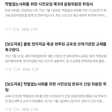
덕성, 학교운영 의지 등을 학교구성원, 지역사회와 공유하고 의견을 수렴해야 한다.
학벌없는사회를 위한 시민모임 제3대 살림위원장 취임사
우리 단체는 기본 검증조차 불가능한 '깜깜이' 방식의 정상화 추진에 깊은 우려를 표
글 내용
회원 여러분, 안녕하십니까. 지난 7월 1일부로 '학벌없는사회를 위한 시민모임'의 제
한다. ○ 현재 홍복학원은 설립자의 교비 횡령과 법인 부채로 재정이 극도로 악화되
3대 살림위원장을 맡게 된 한유석입니다. 저는 2023년 동신대에서 퇴직하기까지
어 있다. 정상화를 위해서는 수익용 기본재산 임의처분 재산(21억여..
사학비리와 부당한 임금 문제에 맞서 치열하게 투쟁했습니다. 이러한 경험을 자양분
삼아, 앞으로 우리 사회의 교육 불평등을 해소하고 부조리를 척결하는 데 가장 먼저
작성시간
1
0
2026. 7. 27.
앞장서겠습니다. 인권 탄압이나 갑질, 사학 비리 등 부당한 일을 겪거나 목격하셨다
면 언제든 저희 단체로 제보해 주십시오. 제보자의 신원을 철저히 보호하며, 끝까지
연대하여 문제 해결에 온 힘을 다하겠습니다. 앞으로도 회원님들의 많은 지지와 성원
[보도자료] 불법 정치자금 제공 연루된 교육청 산하기관장 교체를
부탁드립니다. 감사합니다. 2026. 7. 28.
촉구한다.
글 내용
지난 7월 22일, 광주지방법원에서 열린 이정선 전 광주광역시교육감 등의 직권남용
권리행사방해, 정치자금법 위반 사건 첫 공판에서, 전 시교육청 정책국장에게 불법
정치자금 4,000만 원을 제공하고 선거 현수막 비용 500만 원을 대납한 A씨가 전
작성시간
0
0
2026. 7. 27.
남광주통합특별시교육청 산하기관장으로 재직 중인 사실이 드러났다. 현재 A씨가
공소 제기되었는지는 알 수 없으나, 불법행위가 드러난 만큼 이에 상응하는 조치가
필요하다. 형사처벌과 별도로, A씨가 저지른 행위는 교육자에게 요구되는 높은 도덕
[보도자료] 학벌없는사회를 위한 시민모임 한유석 신임 위원장 취
성과 공직윤리에 비추어 묵과할 수 없기 때문이다. 특히 A씨는 교원, 교육전문직, 일
임
반직 공무원의 전문성을 책임지는 연수기관에 재직하고 있다. 이러한 기관의 장은 일
글 내용
반 공직자보다 더욱 높은 수준의 청렴성이 요구되며, 법적 처벌..
교육시민단체 ‘학벌없는사회를 위한 시민모임’의 신임 살림위원장(대표)으로 한유석
전 동신대학교 교수가 취임했다. 임기는 7월 1일부터 2년이다. 한유석 신임 위원장
은 1994년 동신대학교 교수로 부임한 이후 대학 공공성 강화와 사학 민주화를 위해
작성시간
0
1
2026. 7. 24.
앞장서 왔다. 교육부 감사를 통해 재직 대학의 부조리가 드러나자 공공성 회복을 촉