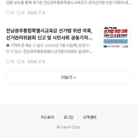
언론 보도를 통해 제기된 전남광주통합특별시교육감의 공직선거법 위반 의혹에 대
해 선거관리위원회의 공정하고 엄정한 판단을 요청하기 위해 이 자리에 섰습니다. 민
작성시간
0
0
2026. 7. 9.
주주의에서 선거는 결과만큼이나 과정이 중요합니다. 특히 교육감 선거는 우리 아이
들의 교육을 책임질 공직자를 선택하는 과정입니다. 그렇기에 그 최고 책임자는 누구
보다 높은 도덕성과 법 준수 의식을 요구받습니다. 이 원칙이 지켜지지 않는다면, 선
전남광주통합특별시교육감 선거법 위반 의혹,
거로 세워진 자리는 정당성을 잃을 수밖에 없습니다. 그러나 최근 언론 보도를 통해
선거관리위원회 신고 및 시민사회 공동기자회
교육감을 둘러싼 여러 의혹이 잇따라 제기되었습니다. 해외 공무출장 중 카지노 도박
글 내용
견
의혹, 이를 둘러싼 해명의 진실성 논란, 의혹 무마를 위한 거액의 금품..
■ 기자회견 개요 ○ 일시: 2026년 7월 9일(목) 오전 11
시 ○ 장소: 전남광주통합특별시선거관리위원회 앞(광주
서구 치평동) ○ 참여단체: 광주교육시민연대, 전남교육회
작성시간
0
0
2026. 7. 9.
의 ○ 진행순서 - 공동주최 단체 대표 인사말, 대표발언 -
기자회견문 낭독 - 질의응답 및 마무리 - 신고서 접수 ■ 최
근 언론보도를 통해 전남광주통합특별시교육감을 둘러싸
더보기
고 ①해외 공무출장 중 카지노 도박 의혹 ②의혹 무마를 위
한 거액의 금품 제공 시도 의혹 ③현직 교육장의 선거 개입
정황이 잇따라 제기되었습니다. ■ 이에 전남과 광주의 교
육시민사회단체는 공직선거법 위반 소지가 있는 사안에 대
해 오늘 시민사회 공동기자회견을 개최하고, 회견 직후 선
거관리위원회에 공식 신고서를 접수합니다. 기자회견문은
의안내
티스토리
로그인
고객센터
회견 당일 현장에서 배포할 예정..
© Daum Corp.