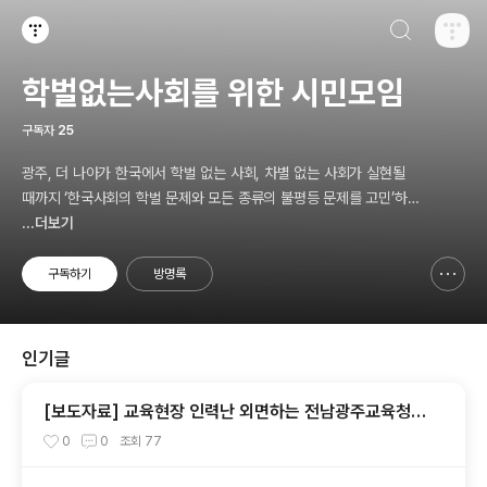
검색하기
티스토리
학벌없는사회를 위한 시민모임
구독자
25
광주, 더 나아가 한국에서 학벌 없는 사회, 차별 없는 사회가 실현될
때까지 ‘한국사회의 학벌 문제와 모든 종류의 불평등 문제를 고민’하
고, 나아가 ‘그것의 해결을 위한 시민참여 운동’을 펼치고 있는 비영리
...더보기
민간단체입니다.
구독하기
방명록
신고하기 레이어
열기
인기글
[보도자료] 교육현장 인력난 외면하는 전남광주교육청
파견제도 재검토해야
0
0
조회
77