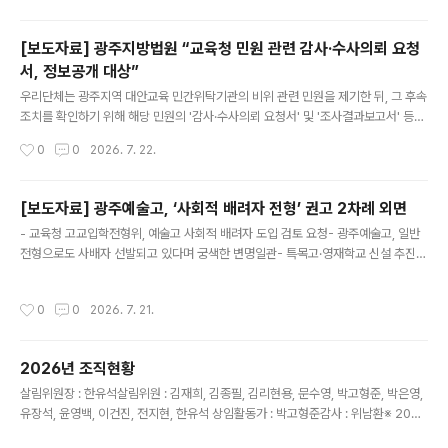
구하는 성명을 발표하는 등 비판적 목소리를 냈으나, 학교법인은 품위유지 의무 위반
등을 명분으로 2019년 그를 부당 해임했다. 이후 한유석 위원장은 불복 소송을 제기
[보도자료] 광주지방법원 “교육청 민원 관련 감사·수사의뢰 요청
했고, 대법원에서 최종 승소해 2022년 복직한 뒤 이듬해 정년퇴직했다. 그간 전국
서, 정보공개 대상”
사학민주화교수연대 공동대표로 활동하는 등 사립대학의 재무·입시·인사 비리와 부
글 내용
당임금 문제 해결에 앞장서며 사학의 공공성 확보를 위해 힘써..
우리단체는 광주지역 대안교육 민간위탁기관의 비위 관련 민원을 제기한 뒤, 그 후속
조치를 확인하기 위해 해당 민원의 '감사·수사의뢰 요청서' 및 '조사결과보고서' 등에
대해 정보공개를 청구했다. 하지만 전남광주통합특별시교육청(처분당시, 광주광역
작성시간
0
0
2026. 7. 22.
시교육청)은 해당 정보가 '감사 및 수사에 관한 사항' 등에 해당한다며 비공개 처분을
내렸고, 이에 우리단체는 비공개 처분 취소 행정소송을 제기하여 일부 승소했다.※ 감
사·수사의뢰 요청서: 개인정보(성명·주소·연락처) 제외 전체 공개 / 조사결과보고서:
[보도자료] 광주예술고, ‘사회적 배려자 전형’ 권고 2차례 외면
비공개 광주지방법원 재판부는 감사·수사의뢰 요청서 등 정보에 대해 “광주광역시교
글 내용
- 교육청 고교입학전형위, 예술고 사회적 배려자 도입 검토 요청- 광주예술고, 일반
육청을 상대로 민원을 제기한 당사자로서, 민원 제기 등으로 이루어진 위 감사의 경
전형으로도 사배자 선발되고 있다며 궁색한 변명일관- 특목고·영재학교 신설 추진
위에 관한 사항을 확인할 필요가 있다.”고 판단했다. 또한..
속, 교육 기회 불평등 심화 우려 ○ 전남광주통합특별시교육청(광주청사) 고등학교
입학전형위원회가 교육기회 균등을 위해 광주예술고에 사회적 배려자 전형 도입을
작성시간
0
0
2026. 7. 21.
2차례(2024·2025년) 검토하도록 권고했으나, 광주예술고는 2027학년도 입학전
형에도 끝내 이를 반영하지 않았다. - 광주예술고는 "일반전형을 통해서도 사회적 배
려 대상 학생이 일부 선발되고 있다."는 이유를 들고 있다. 그러나 일반전형에서 사회
2026년 조직현황
적 배려 대상 학생이 일부 합격하는 것과 사회적 배려자 전형을 통해 교육 기회를 제
글 내용
도적으로 보장하는 것은 전혀 다른 문제이다. 사회적 배려자 전형..
살림위원장 : 한유석살림위원 : 김재희, 김종필, 김리현용, 문수영, 박고형준, 박은영,
유장석, 윤영백, 이건진, 전지현, 한유석 상임활동가 : 박고형준감사 : 위남환※ 202
6. 7. 1. 기준