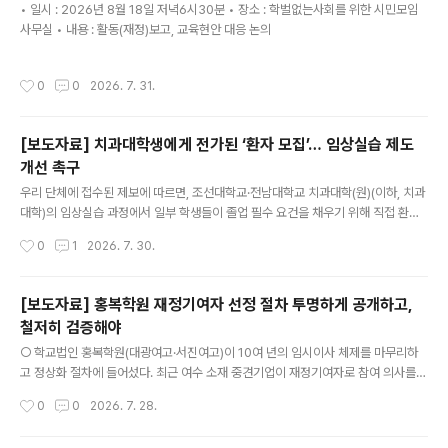
• 일시 : 2026년 8월 18일 저녁6시30분 • 장소 : 학벌없는사회를 위한 시민모임
적으로 확보·관리하는 수단으로 활용돼 왔다는 정황이 뚜렷하다. 전남청사광주청사
사무실 • 내용 : 활동(재정)보고, 교육현안 대응 논의
대학명직위(인원)대학명직위(인원)운영비목포대서기..
작성시간
0
0
2026. 7. 31.
[보도자료] 치과대학생에게 전가된 ‘환자 모집’… 임상실습 제도
개선 촉구
글 내용
우리 단체에 접수된 제보에 따르면, 조선대학교·전남대학교 치과대학(원)(이하, 치과
대학)의 임상실습 과정에서 일부 학생들이 졸업 필수 요건을 채우기 위해 직접 환자
를 모집하고 있는 것으로 확인됐다. 치과대학 학생들은 졸업을 위해 스케일링, 충치
작성시간
0
1
2026. 7. 30.
치료, 사랑니 발치 등 일정 수준의 임상실습(교육과정 이수)을 해야 한다. 그러나 대
학 수련병원의 환자 연계 지원이 미흡하여, 학생 개인들이 가족과 지인을 동원하거나
지역 온라인 커뮤니티를 통해 직접 환자를 구하는 행태가 반복되고 있다.별첨1 참고
[보도자료] 홍복학원 재정기여자 선정 절차 투명하게 공개하고,
>사례 1: 전남대 치과대학생의 '무료 치과검진, 사랑니 발치 관련 환자 모집‘ 글이 수
철저히 검증해야
시로 게시됨.사례 2: 조선대 치과대학생이 ‘(무료 구강검진 및 진료 시) 왕복 차량 운
글 내용
행까지 해드리겠다'는 등 편의를 제공하는 글이..
○ 학교법인 홍복학원(대광여고·서진여고)이 10여 년의 임시이사 체제를 마무리하
고 정상화 절차에 들어섰다. 최근 여수 소재 중견기업이 재정기여자로 참여 의사를
밝히며 '홍복학원 정상화 추진계획서'가 전남광주통합특별시교육청에 제출되었다. -
작성시간
0
0
2026. 7. 28.
그러나 우리단체에 공개한 정상화 추진계획서는 재정기여 의향자 관련 정보가 모두
비공개 처리된 상태였다. 사학의 공공성을 지키려면 재정기여 의향자의 재정능력, 도