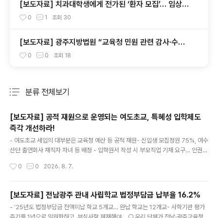
[보도자료] 치과대학생에게 전가된 ‘환자 모집’… 임상실
습 제도 개선 촉구
0
1
조회
30
[보도자료] 광주지방법원 “교육청 민원 관련 감사·수사
의뢰 요청서, 정보공개 대상”
0
0
조회
18
분류 전체보기
주요 글 목록
[보도자료] 공적 재원으로 운영되는 여도초교, 특혜성 입학제도
즉각 개선하라!
글 내용
- 여도초교 세입의 대부분은 교육청 예산 등 공적 재원- 신입생 모집정원 75%, 여수
산단 출연회사 재직자 자녀 등 배정 - 입학원서 작성 시 부모직업 기재 요구… 인권침
해- 헌법·교육기본법에서 보장하는 교육기회 균등 원칙 위배 ○ 전남광주 여수 소재
작성시간
0
0
2026. 8. 7.
의 한 사립초등학교가 특정 기업 재직자 자녀에게 입학 기회를 제공하는 등 불공정한
입학전형을 운영하고 있는 것으로 확인됐다. ○ 여도초등학교는 여수국가산업단지
(이하, 여수산단) 내 9개 기업의 출연으로 설립된 학교법인 여도학원 소속 사립학교
[보도자료] 전남광주 관내 사립학교 법정부담금 납부율 16.2%
다. 그러나 이 학교의 2025학년도 학교회계 결산서를 살펴보면, 전체 세입액 69억
글 내용
- ‘25년도 법정부담금 전액미납 학교 5개교… 완납 학교는 12개교- 사학기관 평가
1,012여만 원 중 교육청 지원금 등 공적 재원이 무려 88.36%를 차지하는 반면, 학
주기를 1년으로 일원화하고, 부실사학 제재해야… ○ 우리 단체가 전남·광주교육청