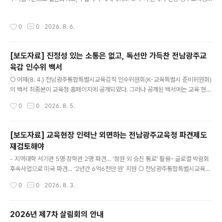
교법인의 이전수입은 5.07%에 불과하다. - ..
홈페이지에 공개된 ‘2025년도 초·중·고 사립학교 157개교 법정부담금 납부 현
황’을 검토한 결과, 사학법인의 법정부담금 미납 관행과 혈세 의존 현상이 여전히 심
작성시간
0
0
2026. 8. 6.
각한 것으로 드러났다. - 법정부담금은 사학법인이 법적으로 부담해야 하는 교직원
의 사립학교교직원연금, 건강보험료, 재해보상부담금 등 최소한의 의무 경비이다. 하
지만 상당수 사학법인이 이 책임을 다하지 않고 있어, 이로 인해 발생한 미납액은 매
[보도자료] 진정성 있는 소통은 없고, 독선만 가득찬 전남광주교
년 교육청의 재정결함보조금, 즉 시민의 혈세로 메워지고 있는 실정이다. - 아래 표>
육감 인수위 백서
와 같이, 전남광주 관내 사립학교 157개교의 2025년도..
글 내용
○ 어제(8. 4.) 전남광주통합특별시교육감직 인수위원회(K-교육특별시 준비위원회)
의 백서 최종본이 교육청 홈페이지에 공개되었다. 그러나 공개된 백서에는 교육 현장
의 목소리를 귀담아듣고자 하는 진정성을 눈 씻고 찾아볼 수 없었다. * 교육청 홈페
작성시간
0
0
2026. 8. 5.
이지 : https://www.jngjedu.kr/news/articleView.html?idxno=119232 -
인수위는 출범 이후 시민과 교육 주체들이 제안한 정책을 어떻게 검토하고 반영했는
지에 대한 설명을 단 한 줄도 담지 않았다. 선거 과정에서 시민사회와의 협치를 공언
[보도자료] 교육현장 인력난 외면하는 전남광주교육청 파견제도
하고, 당선 이후 인수위 내 ‘시민소통위원회’까지 요란하게 꾸렸지만, 결과적으로 시
재검토해야
민을 대하는 태도는 ‘불통’과 ‘독선’ 그 자체였다. ○ 인수위는 거대해진 특별시교육감
글 내용
의 권한을 견제하고 교..
- 지역대학 서기관 5명·장학관 2명 파견… '정원 외 승진 통로' 활용- 글로컬 박람회
후속사업으로 미국 파견… ‘2년간 6억6천만 원’ 지원 ○ 전남광주통합특별시교육청
이 '지역 대학과의 교육협력 강화'를 명분으로 운영해 온 대학협력관 파견 제도가 사
작성시간
0
0
2026. 8. 3.
실상 승진 통로로 활용되고 있다는 지적이 공직사회 안팎에서 제기되고 있다. ○ 전
남광주교육청은 전남광주 지역 4개 대학에 서기관 5명, 장학관 2명, 사무관 1명, 장
학사 2명, 주무관 7명 등을 파견하고 별도의 예산도 지원하고 있다. 그러나 이 제도
2026년 제7차 살림회의 안내
의 운영 실태를 살펴보면, 정원 규정을 우회해 정원 외(外) 4급(서기관) 직위를 상시
글 내용