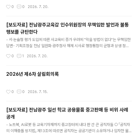
작성시간
0
0
2026. 7. 20.
[보도자료] 전남광주교육감 인수위원장의 무책임한 발언과 불통
행보를 규탄한다
글 내용
- 서·논술형 평가 도입에 따른 사교육비 증가 우려에 "막을 방법이 없다"는 무책임한
답변- 기획조정실 전남 일원화·광주청사 해체 시사로 행정통합의 균형과 상생 정신
훼손- 교육주체·시민사회 패싱, 논란 가득한 정책 강행…인수위원장 사과 및 의견수
작성시간
0
1
2026. 7. 20.
렴 촉구 ○ 김경범 전남광주통합특별시교육감 인수위원장이 지난 16일 기자회견에
서 보인 태도는 ‘무책임’, ‘월권’, ‘불통’ 그 자체였다. ○ 김 위원장은 '서·논술형 100%
평가' 도입에 따른 사교육비 증가 우려를 두고 "현재로서는 막을 방법이 없다"고 답
2026년 제6차 살림회의록
했다. - 이미 논술 사교육 시장이 들썩이는 상황에서 대책도 없이 초등 5·6학년과 중
1 대상 서·논술형 평가를 전면 도입하겠다는 것은 학생에게는 과도한 학습 부담을, 학
부모에게는 무거운 경제적 고통을 떠넘..
작성시간
0
0
2026. 7. 15.
[보도자료] 전남광주 일선 학교 공용물품 중고판매 등 비위 사례
공개
글 내용
- 노트북, AI로봇 등 교육기자재까지 중고장터에 내다 판 간 큰 공직자들 ○ 「공직자
의 이해충돌 방지법」 제13조에 따르면 공직자는 공공기관이 소유하거나 임차한 물
품, 차량, 건물, 시설 등을 사적인 용도로 사용·수익하거나 제3자에게 사용·수익하게