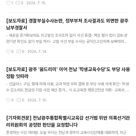
작성시간
1
0
2026. 7. 15.
해서는 안 된다. 그런데 전남광주 일선 학교 현장에서는 이러한 법적 의무를 무색하
게 만드는 공용물품 관리 소홀 및 절도 사례가 잇따라 적발되고 있다. ○ 우리단체가
정보공개를 통해 확인한 최근 비위 사례를 살펴보면, - A중학교 공직자는 제습기를
[보도자료] 경찰부실수사논란, 정부부처 조사결과도 외면한 광주
중고거래 사이트를 통해 판매하였다가 적발되어 경징계(견책) 처분과 함께 징계부가
남부경찰서
금 10만 원, 과태료 30만 원 부과 및 기관주의 조치를 받았다. - B초등학교 공직자는
글 내용
학교 소유의 노트북 등 정보화 기자재를 중..
- 새로운 증거확보에도 피고발인 조사조차 없이 사건 종결- 핵심 혐의 법리 검토·관
련기관 확인도 없이 부실 처리- 고발 사건 부실 수사는 공익신고인에게 보복하라는
허가로 작동- 광주경찰청 수사심의 통해 수사 적정성 재검토 해야 ○ 최근 장윤기 사
작성시간
0
0
2026. 7. 14.
건을 계기로 경찰의 부실수사와 봐주기 수사 논란이 사회적 쟁점이 되고 있다. 경찰
수사는 형사사법 전반에 대한 국민 신뢰와 직결되는 문제다. ○ 학벌없는사회를 위한
시민모임은 현재 광주경찰청에 모 특성화고등학교 '사서명 부정사용 사건'에 대한 수
[보도자료] 광주 '꿈드리미' 이어 전남 '학생교육수당'도 부당 사용
사심의를 신청 중이다. 이 사건 역시 정부기관 감사로 새로운 객관적 증거가 확인되
정황 잇따라
었음에도 경찰이 이를 제대로 검토하지 않은 채 사건을 종결한 것은 아닌지 재검토가
글 내용
필요하다. ○ 이 사건은 2025년 11월 한 차례 불송치(..
- 선글라스 구입, 형제·자매 사용, 교과 학원 우회 결제 등 부당 사용 사례 확인- 학생
수 감소에도 현금성 지원 사업 예산 증가… 시·도교육청 재정건전성 악화- 교육부, 무
분별한 현금성 지원 사업 시 보통교부금 최대 100억 원 감액 방침- 학벌없는사회, 통
작성시간
0
0
2026. 7. 10.
합교육청 출범 계기로 선심성 바우처 사업 재고 촉구 ○ 광주광역시교육청의 바우처
사업인 '꿈드리미'에서 카드깡 등 부당 사용 사례가 드러난 데 이어, 전라남도교육청
의 바우처 사업(전남학생교육수당)에도 다양한 부당 사용 정황이 확인됐다. - 보편적
[기자회견문] 전남광주통합특별시교육감 선거법 위반 의혹선거관
교육복지 확대를 목적으로 도입된 바우처 사업이 관리 부실 속에 용도 외로 사용되면
리위원회의 공정한 판단을 요청합니다
서 사업 취지를 훼손하고 예산 낭비를 초래하고 있는데, 전남교육청은 현재까지 부당
글 내용
사용 사례를 단 한 건도 적발하지 못한 ..
존경하는 시민 여러분. 오늘 우리는 전남과 광주의 교육시민단체를 대표하여, 최근