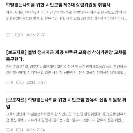
덕성, 학교운영 의지 등을 학교구성원, 지역사회와 공유하고 의견을 수렴해야 한다.
학벌없는사회를 위한 시민모임 제3대 살림위원장 취임사
우리 단체는 기본 검증조차 불가능한 '깜깜이' 방식의 정상화 추진에 깊은 우려를 표
글 내용
회원 여러분, 안녕하십니까. 지난 7월 1일부로 '학벌없는사회를 위한 시민모임'의 제
한다. ○ 현재 홍복학원은 설립자의 교비 횡령과 법인 부채로 재정이 극도로 악화되
3대 살림위원장을 맡게 된 한유석입니다. 저는 2023년 동신대에서 퇴직하기까지
어 있다. 정상화를 위해서는 수익용 기본재산 임의처분 재산(21억여..
사학비리와 부당한 임금 문제에 맞서 치열하게 투쟁했습니다. 이러한 경험을 자양분
삼아, 앞으로 우리 사회의 교육 불평등을 해소하고 부조리를 척결하는 데 가장 먼저
작성시간
1
0
2026. 7. 27.
앞장서겠습니다. 인권 탄압이나 갑질, 사학 비리 등 부당한 일을 겪거나 목격하셨다
면 언제든 저희 단체로 제보해 주십시오. 제보자의 신원을 철저히 보호하며, 끝까지
연대하여 문제 해결에 온 힘을 다하겠습니다. 앞으로도 회원님들의 많은 지지와 성원
[보도자료] 불법 정치자금 제공 연루된 교육청 산하기관장 교체를
부탁드립니다. 감사합니다. 2026. 7. 28.
촉구한다.
글 내용
지난 7월 22일, 광주지방법원에서 열린 이정선 전 광주광역시교육감 등의 직권남용
권리행사방해, 정치자금법 위반 사건 첫 공판에서, 전 시교육청 정책국장에게 불법
정치자금 4,000만 원을 제공하고 선거 현수막 비용 500만 원을 대납한 A씨가 전
작성시간
0
0
2026. 7. 27.
남광주통합특별시교육청 산하기관장으로 재직 중인 사실이 드러났다. 현재 A씨가
공소 제기되었는지는 알 수 없으나, 불법행위가 드러난 만큼 이에 상응하는 조치가
필요하다. 형사처벌과 별도로, A씨가 저지른 행위는 교육자에게 요구되는 높은 도덕
[보도자료] 학벌없는사회를 위한 시민모임 한유석 신임 위원장 취
성과 공직윤리에 비추어 묵과할 수 없기 때문이다. 특히 A씨는 교원, 교육전문직, 일
임
반직 공무원의 전문성을 책임지는 연수기관에 재직하고 있다. 이러한 기관의 장은 일
글 내용
반 공직자보다 더욱 높은 수준의 청렴성이 요구되며, 법적 처벌..
교육시민단체 ‘학벌없는사회를 위한 시민모임’의 신임 살림위원장(대표)으로 한유석
전 동신대학교 교수가 취임했다. 임기는 7월 1일부터 2년이다. 한유석 신임 위원장
은 1994년 동신대학교 교수로 부임한 이후 대학 공공성 강화와 사학 민주화를 위해
작성시간
0
1
2026. 7. 24.
앞장서 왔다. 교육부 감사를 통해 재직 대학의 부조리가 드러나자 공공성 회복을 촉