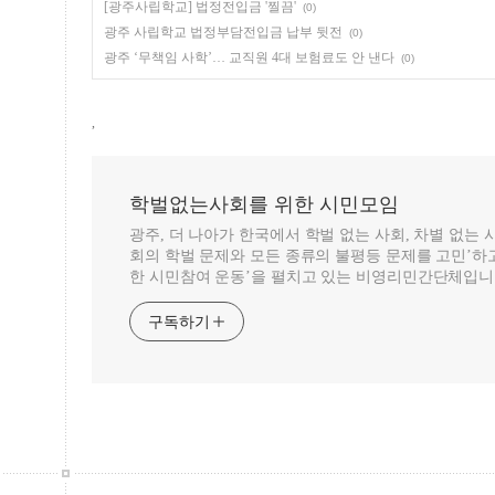
[광주사립학교] 법정전입금 '찔끔'
(0)
광주 사립학교 법정부담전입금 납부 뒷전
(0)
광주 ‘무책임 사학’… 교직원 4대 보험료도 안 낸다
(0)
,
학벌없는사회를 위한 시민모임
광주, 더 나아가 한국에서 학벌 없는 사회, 차별 없는
회의 학벌 문제와 모든 종류의 불평등 문제를 고민’하고
한 시민참여 운동’을 펼치고 있는 비영리민간단체입니
구독하기