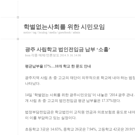
학벌없는사회를 위한 시민모임
notice
/
tag
/
localog
/
media
/
guestbook
/
admin
광주 사립학교 법인전입금 납부 ‘소홀’
각종 매체/언론보도
from
2014. 9. 16. 14:06
평균납부율 17%…10개 학교 한 푼도 안내
광주지역 사립 초·중·고교의 재단이 의무적으로 학교에 내야 하는 법
나타났다.
14일 ‘학벌없는 사회를 위한 광주시민모임’이 내놓은 ‘2014 광주 관
개 사립 초·중·고교의 법인전입금 평균 납부율은 17.37%였다.
법정부담전입금은 학교법인이 교직원 연금과 의료보험료 용도로 내야
이 이를 부담하고 있는 실정이다.
초등학교 3곳은 14.65%, 중학교 26곳은 7.94%, 고등학교 42곳은 20.9