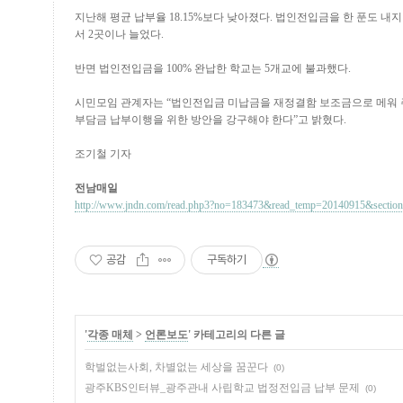
지난해 평균 납부율 18.15%보다 낮아졌다. 법인전입금을 한 푼도 내지
서 2곳이나 늘었다.
반면 법인전입금을 100% 완납한 학교는 5개교에 불과했다.
시민모임 관계자는 “법인전입금 미납금을 재정결함 보조금으로 메워 
부담금 납부이행을 위한 방안을 강구해야 한다”고 밝혔다.
조기철 기자
전남매일
http://www.jndn.com/read.php3?no=183473&read_temp=20140915&sectio
공감
구독하기
'
각종 매체
>
언론보도
' 카테고리의 다른 글
학벌없는사회, 차별없는 세상을 꿈꾼다
(0)
광주KBS인터뷰_광주관내 사립학교 법정전입금 납부 문제
(0)