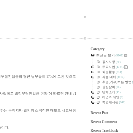
Category
최신글 보기
(5606)
공지사항
(20)
주요사업
(1235)
회원활동
(251)
정부담전입금의 평균 납부율이 17%에 그친 것으로
각종 매체
(3014)
후원(기부)하는 방법
(
살림살이
(90)
단체소개
(19)
내 사립학교 법정부담전입금 현황’에 따르면 관내 71
이념과 대안
(8)
휴면게시판
(967)
하는 돈이지만 법인의 소극적인 태도로 시교육청
Recent Post
Recent Comment
1%이다.
Recent Trackback