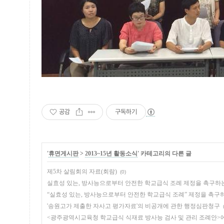
공감
구독하기
'
휴면게시판
>
2013~15년 활동소식
' 카테고리의 다른 글
제5차 살림회의 자료(회람)
(0)
실효성 있는, 방사능으로부터 안전한 학교급식 조례 제정을 촉구하
“실효성 있는, 방사능으로부터 안전한 학교급식 조례” 제정을 촉구
'송원고가 제출한 자사고 평가자료'의 비공개에 관한 행정심판청구
<광주광역시교육청 학교급식 식재료 방사능 검사 및 관리 조례안>