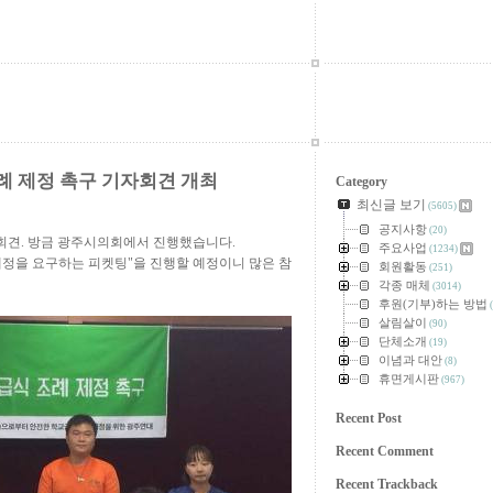
례 제정 촉구 기자회견 개최
Category
최신글 보기
(5605)
공지사항
(20)
회견. 방금 광주시의회에서 진행했습니다.
주요사업
(1234)
조례 개정을 요구하는 피켓팅"을 진행할 예정이니 많은 참
회원활동
(251)
각종 매체
(3014)
후원(기부)하는 방법
(
살림살이
(90)
단체소개
(19)
이념과 대안
(8)
휴면게시판
(967)
Recent Post
Recent Comment
Recent Trackback