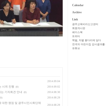
Calendar
Archive
Link
광주교육비리신고센터
회원게시판
페이스북
트위터
학벌, 차별 봉다리에 담다
전국의 어린이집 감사결과를 
유튜브
2014.09.04
는 시위 진행
2014.09.02
(0)
하는 기자회견 안내
2014.08.30
(0)
2014.08.29
(0)
에 대한 쟁점 및 광주시민사회단체
2014.08.29