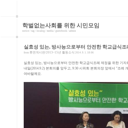
학벌없는사회를 위한 시민모임
notice
/
tag
/
localog
/
media
/
guestbook
/
admin
실효성 있는, 방사능으로부터 안전한 학교급식조
휴면게시판/2013~15년 활동소식
from
2014. 9. 1. 18:06
실효성 있는, 방사능으로부터 안전한 학교급식조례 제정을 위한 기자
내일(2014.9.2) 본회의를 앞두고, 9:30 시위회 본회의장 앞에서 "
여바랄께요.