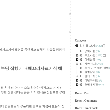
Category
최신글 보기
(5606)
꼬리자르기식 해명을 중단하고 실체적 진실을 명명백
공지사항
(20)
주요사업
(1235)
회원활동
(251)
각종 매체
(3014)
 부당 집행에 대해꼬리자르기식 해
후원(기부)하는 방법
(
살림살이
(90)
!
단체소개
(19)
이념과 대안
(8)
휴면게시판
(967)
해 온 우리 연대는 오늘 참담한 심정으로 이 자리
 부당 집행 실태는 공공 회계 질서를 정면으로 부정
Recent Post
Recent Comment
실제 항공료보다 부풀려진 금액을 지급해 왔음이 정
Recent Trackback