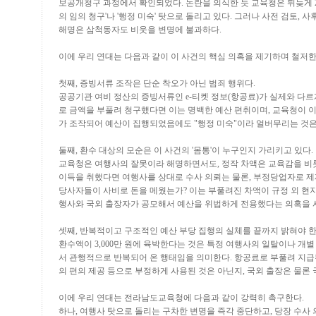
보공개청구 과정에서 확인되었다
.
논란을 의식한 듯 교육청은 뒤늦게
의 임의 청구
'
나
'
행정 미숙
'
탓으로 돌리고 있다
.
그러나 사전 검토
,
사후
해명은 삼척동자도 비웃을 변명에 불과하다
.
이에 우리 연대는 다음과 같이 이 사건의 핵심 의혹을 제기하며 철저
첫째
,
증빙서류 조작은 단순 착오가 아닌 범죄 행위다
.
공공기관 여비 정산의 증빙서류인
e-
티켓 정보
(
항공료
)
가 실제와 다르
로 금액을 부풀려 청구했다면 이는 명백한 예산 편취이며
,
교육청이 이
가 조작되어 예산이 집행되었음에도
"
행정 미숙
"
이라 얼버무리는 것
둘째
,
환수 대상의 모순은 이 사건의
'
몸통
'
이 누구인지 가리키고 있다
.
교육청은 여행사의 잘못이라 해명하면서도
,
정작 차액은 교육감을 비
이득을 취했다면 여행사를 상대로 수사 의뢰는 물론
,
부정당업자로 제
당사자들이 사비로 돈을 메웠는가
?
이는 부풀려진 차액이 규정 외 
행사와 국외 출장자가 공모해서 예산을 위법하게 전용했다는 의혹을
셋째
,
반복적이고 구조적인 예산 부당 집행의 실체를 끝까지 밝혀야 
환수액이
3,000
만 원에 육박한다는 것은 특정 여행사의 일탈이나 개별
서 관행적으로 반복되어 온 행태임을 의미한다
.
항공료로 부풀려 지급
의 편의 제공 등으로 부정하게 사용된 것은 아닌지
,
국외 출장은 물론 
이에 우리 연대는 전라남도교육청에 다음과 같이 강력히 촉구한다
.
하나
,
여행사 탓으로 돌리는 구차한 변명을 즉각 중단하고
,
당장 수사