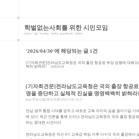
학벌없는사회를 위한 시민모임
notice
/
tag
/
localog
/
media
/
guestbook
/
admin
'2026/04/30'에 해당되는 글 1건
[기자회견문]전라남도교육청은 국외 출장 항공료 부당 집행에 대해
백히 밝혀라!
2026.04.30
[기자회견문]전라남도교육청은 국외 출장 항공료
명을 중단하고 실체적 진실을 명명백백히 밝혀라
주요사업/보도자료
from
2026. 4. 30. 16:27
전남
·
광주 통합 시대를 앞두고 새로운 교육 자치의 길을 열어가길 기대
에 섰다
.
최근 언론을 통해 드러난 전라남도교육청의 국외 출장 항공료
하는 중대한 사건이다
.
전라남도교육청은 직선
4
기 교육감 취임 이후 다수의 국외 출장에서 