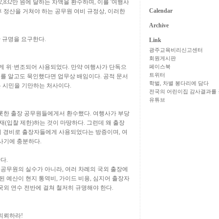
2,832
만 원에 달하는 차액을 환수하며
,
이를
'
여행사
Calendar
 정산을 거쳐야 하는 공무원 여비 규정상
,
이러한
Archive
한 규명을 요구한다
.
Link
광주교육비리신고센터
회원게시판
게 위
·
변조되어 사용되었다
.
만약 여행사가 단독으
페이스북
트위터
를 알고도 묵인했다면 업무상 배임이다
.
공적 문서
학벌, 차별 봉다리에 담다
은 시민을 기만하는 처사이다
.
전국의 어린이집 감사결과를 
유튜브
롯한 출장 공무원들에게서 환수했다
.
여행사가 부당
재
(
입찰 제한
)
하는 것이 마땅하다
.
그런데 왜 출장
현지 경비로 출장자들에게 사용되었다는 방증이며
,
여
 사기에 충분하다
.
한다
.
 공무원의 실수가 아니라
,
여러 차례의 국외 출장에
된 예산이 현지 통역비
,
가이드 비용
,
심지어 출장자
국외 연수 전반에 걸쳐 철저히 규명해야 한다
.
 의뢰하라
!