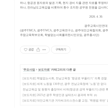
하나
,
항공권 원자료와 발권 기록
,
현지 경비 지출 관련 자료를 투명하
하나
,
전라남도교육감을 비롯하여 환수 조치한 공무원 전원을 감사하
2026. 4. 30.
광주교육시민연대
(
광주
YMCA,
광주
YWCA,
광주교육연구소
,
광주대안교육협의회
,
광
주참교육학부모회
,
학벌없는사회를위한시민모임
,
광주흥사단
)
공감
구독하기
'
주요사업
>
보도자료
' 카테고리의 다른 글
[보도자료] 학벌없는사회, 전남교육청 ‘항공료 부풀리기’ 의혹 경찰
[보도자료] 세계 노동절 136주년, 광주·전남교육청에 ‘노동’은 없다.
전남교육감 및 동행자 출장여비 비위(항공권 금액 부풀리기) 관련 
[보도자료] 2025년 광주 학생인권 실태조사 결과에 부쳐
(0)
[보도자료] 대안교육기관 겨자씨크리스챤스쿨 교장, ‘학원법 위반’ 