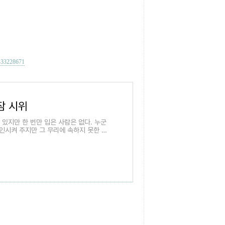
433228671
잠 시위
 있지만 한 번만 입은 사람은 없다. 누군
확인시켜 주지만 그 무리에 속하지 못한 이
오기...