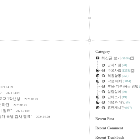
Category
최신글 보기
(5606)
공지사항
(20)
주요사업
(1235)
회원활동
(251)
각종 매체
(3014)
후원(기부)하는 방법
(
2024.04.09
살림살이
(90)
나
2024.04.09
단체소개
(19)
 고교 1학년생
2024.04.09
이념과 대안
(8)
준 마련
2024.04.09
휴면게시판
(967)
 필요"
2024.04.09
개 특별 감사 필요"
2024.04.09
Recent Post
Recent Comment
Recent Trackback