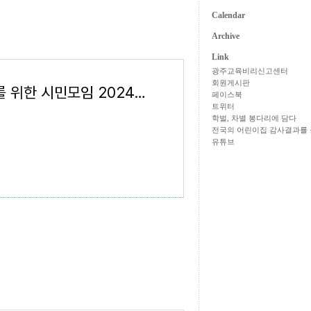
Calendar
Archive
Link
광주교육비리신고센터
회원게시판
학벌없는사회를 위한 시민모임 2024년 3번째 소식지
페이스북
트위터
학벌, 차별 봉다리에 담다
전국의 어린이집 감사결과를 
유튜브