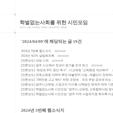
학벌없는사회를 위한 시민모임
notice
/
tag
/
localog
/
media
/
guestbook
/
admin
'2024/04/09'에 해당되는 글 19건
2024년 3번째 웹소식지
2024.04.09
2024년 제3차 살림회의록
2024.04.09
[언론보도] 과잠 시위
2024.04.09
[언론보도] 광주 사교육비 전년비 증가율 전국 최고
2024.04.09
[언론보도] ˝화정초 BTL 중단 촉구˝...시교육청 ˝교육환경 개선해야˝
[언론보도] 전북교육청 2260억 뿌린 태블릿PC사업...애물단지 전락하
[언론보도] ‘500만원 고교 학비’ 하한 규정에…국외 추방 공포에 떠는
[언론보도] 광주시교육청, 시정조치 미이행 사학법인 체계적 제재 기
[언론보도] 학벌없는사회 시민모임 "광주시-교육청, 교육협력사업 정비
[언론보도] 학벌없는사회 시민모임 "광주 지역 사립유치원 회의록 미공
2024년 3번째 웹소식지