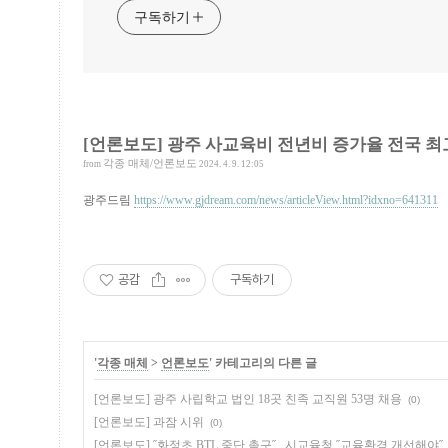
구독하기
[언론보도] 광주 사교육비 전년비 증가율 전국 최
각종 매체/언론보도
from
2024. 4. 9. 12:05
광주드림
https://www.gjdream.com/news/articleView.html?idxno=641311
공감
구독하기
'
각종 매체
>
언론보도
' 카테고리의 다른 글
[언론보도] 광주 사립학교 법인 18곳 친족 교직원 53명 채용
(0)
[언론보도] 과잠 시위
(0)
[언론보도] ˝화정초 BTL 중단 촉구˝...시교육청 ˝교육환경 개선해야˝