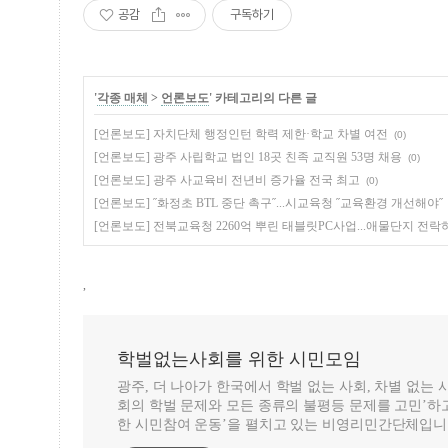
공감
구독하기
'
각종 매체
>
언론보도
' 카테고리의 다른 글
[언론보도] 자치단체 행정인턴 학력 제한·학교 차별 여전
(0)
[언론보도] 광주 사립학교 법인 18곳 친족 교직원 53명 채용
(0)
[언론보도] 광주 사교육비 전년비 증가율 전국 최고
(0)
[언론보도] ˝화정초 BTL 중단 촉구˝...시교육청 ˝교육환경 개선해야˝
[언론보도] 전북교육청 2260억 뿌린 태블릿PC사업...애물단지 전락
,
학벌없는사회를 위한 시민모임
광주, 더 나아가 한국에서 학벌 없는 사회, 차별 없는
회의 학벌 문제와 모든 종류의 불평등 문제를 고민’하고
한 시민참여 운동’을 펼치고 있는 비영리민간단체입니