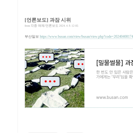
[언론보도] 과잠 시위
각종 매체/언론보도
from
2024. 4. 9. 12:05
부산일보
https://www.busan.com/view/busan/view.php?code=2024040817
[밀물썰물] 과
한 번도 안 입은 사람은
가에게는 ‘우리’임을 
에겐 ‘학벌 과시’로 다가
www.busan.com