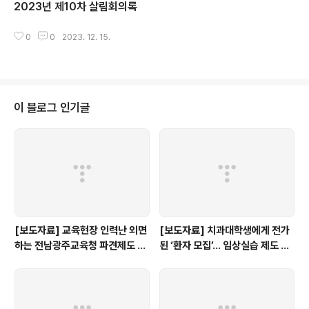
2023년 제10차 살림회의록
글 내용
0
0
2023. 12. 15.
이 블로그 인기글
[보도자료] 교육현장 인력난 외면
[보도자료] 치과대학생에게 전가
하는 전남광주교육청 파견제도 재
된 ‘환자 모집’… 임상실습 제도 개
검토해야
선 촉구