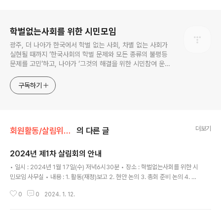
로그 정보
학벌없는사회를 위한 시민모임
광주, 더 나아가 한국에서 학벌 없는 사회, 차별 없는 사회가
실현될 때까지 ‘한국사회의 학벌 문제와 모든 종류의 불평등
문제를 고민’하고, 나아가 ‘그것의 해결을 위한 시민참여 운
동’을 펼치고 있는 비영리민간단체입니다.
구독하기
더보기
회원활동/살림위원회
의 다른 글
2024년 제1차 살림회의 안내
글 내용
• 일시 : 2024년 1월 17일(수) 저녁6시30분 • 장소 : 학벌없는사회를 위한 시
민모임 사무실 • 내용 : 1. 활동(재정)보고 2. 현안 논의 3. 총회 준비 논의 4. 기
타 살림위원이 제안하는 안건
0
0
2024. 1. 12.