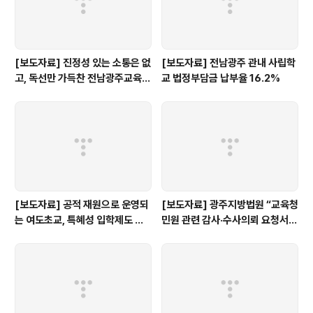
[보도자료] 진정성 있는 소통은 없
[보도자료] 전남광주 관내 사립학
고, 독선만 가득찬 전남광주교육감
교 법정부담금 납부율 16.2%
인수위 백서
[보도자료] 공적 재원으로 운영되
[보도자료] 광주지방법원 “교육청
는 여도초교, 특혜성 입학제도 즉
민원 관련 감사·수사의뢰 요청서,
각 개선하라!
정보공개 대상”