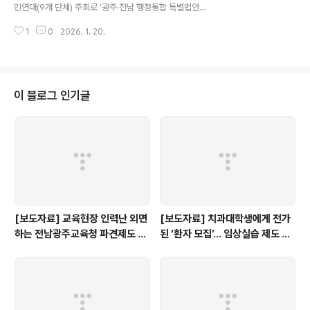
크, 광주청소년정책..
민연대(9개 단체) 주최로 ‘광주·전남 행정통합 특별법안의
특권학교 설립 특례조항 삭제 촉구 기자회견’이 열렸습니
1
0
2026. 1. 20.
다. 기자회견의 자세한 내용은 아래 링크를 참고해 주시기
바랍니다.https://antihakbul.jinbo.net/5561 [기자회
견문] 특권교육을 강화하는 행정통합 특별법안 특례 조항
을 즉각 삭제하라!광주광역시와 전라남도, 양 교육청을 통
합하겠다는 ‘(가칭) 광주전남특별시 설치를 위한 특별법안
이 블로그 인기글
(이하, 특별법안)’이 우여곡절 끝에 2026. 1. 15. 공개되었
다. 수도권 중심 체제의 극복과 지역antihakbul.jinbo.ne
t
[보도자료] 교육현장 인력난 외면
[보도자료] 치과대학생에게 전가
하는 전남광주교육청 파견제도 재
된 ‘환자 모집’… 임상실습 제도 개
검토해야
선 촉구