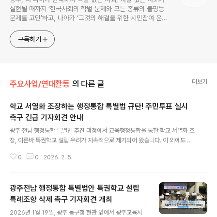
실현될 때까지 ‘한국사회의 학벌 문제와 모든 종류의 불평등
문제를 고민’하고, 나아가 ‘그것의 해결을 위한 시민참여 운
동’을 펼치고 있는 비영리민간단체입니다.
구독하기
더보기
주요사업/연대활동
의 다른 글
학교 서열화 조장하는 행정통합 특별법 규탄! 주민투표 실시
촉구 긴급 기자회견 안내
글 내용
광주·전남 행정통합 특별법 추진 과정에서 교육행정통합을 통한 학교 서열화 조
장, 이른바 특권학교 설립 우려가 지속적으로 제기되어 왔습니다. 이 외에도 다
양한 시민들의 우려와 걱정이 이어지고 있음에도 불구하고 특별법은 여전히 공
0
0
2026. 2. 5.
개되지 않은 채, 의회 의사일정을 무리하게 변경하며 졸속으로 입법이 추진되고
있습니다. 이에 교육 시민사회의 분명한 입장을 밝히고자 아래와 같이 긴급 기
자회견을 개최합니다. ■ 기자회견 개요· 제목: 학교 서열화 조장하는 행정통합
광주전남 행정통합 특별법안 특권학교 설립
특별법 규탄! 주민투표 실시 촉구 긴급 기자회견· 일시: 2026년 2월 3일(화) 1
3시 30분· 장소: 광주광역시의회 앞· 주최: 광주교육시민연대 (광주YMCA, 광
특례조항 삭제 촉구 기자회견 개최
글 내용
주YWCA, 광주교육연구소, 광주대안교육협의회, 광주청소년노동인권네트워
2026년 1월 19일, 광주 동구청 현관 앞에서 광주교육시