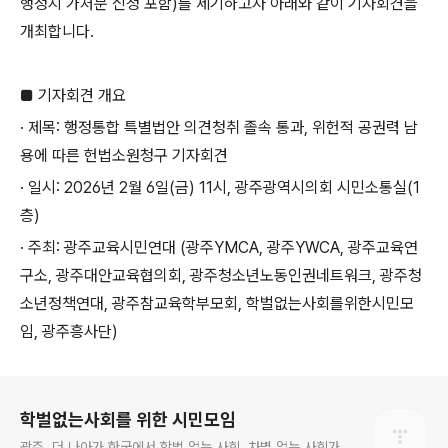
행정지 가처분 신청 포함
)
를 제기하고자 아래와 같이 기자회견을
개최합니다.
■
기자회견 개요
·
제목
:
행정통합 특별법안 의견청취 졸속 통과
,
위헌적 공권력 남
용에 따른 헌법소원청구 기자회견
·
일시
: 2026
년
2
월
6
일
(
금
) 11
시
,
광주광역시의회 시민소통실
(1
층
)
·
주최
:
광주교육시민연대
(
광주
YMCA,
광주
YWCA,
광주교육연
구소
,
광주대안교육협의회
,
광주청소년노동인권네트워크
,
광주청
소년정책연대
,
광주참교육학부모회
,
학벌없는사회를위한시민모
임
,
광주흥사단
)
로그 정보
학벌없는사회를 위한 시민모임
광주, 더 나아가 한국에서 학벌 없는 사회, 차별 없는 사회가