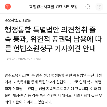
검색하기
학벌없는사회를 위한 시민모임
티스토리
주요사업/연대활동
행정통합 특별법안 의견청취 졸
속 통과, 위헌적 공권력 남용에 따
른 헌법소원청구 기자회견 안내
- 관리자
2026. 2. 5. 17:41
광주교육시민연대는 광주
·
전남 행정통합 관련 특별법안 추진 과정
에서
,
교육특례를 통해 특권학교가 설립되고
,
그로 인해 학교 서열
화가 심화될 수 있다는 점을 지속적으로 제기해 왔습니다
.
이와 더
불어 재정
·
환경 등 각종 특례 전반에 대해서도
,
시민사회의 깊은 우
려와 비판이 이어지고 있습니다
.