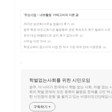
'
주요사업
>
내부활동
' 카테고리의 다른 글
2025년 송년회(사무실 집들이) 후기
(0)
광주 특정 대안교육기관 불법행위 관련 후속조치 촉구 릴레이 시위
유아 대상 레벨테스트 금지 촉구 일인시위
(1)
사무실 이전 안내
(1)
학생교육비 꿈드리미 사업 한 자녀 가정 제외 반대 서명운동
(1)
,
학벌없는사회를 위한 시민모임
광주, 더 나아가 한국에서 학벌 없는 사회, 차별 없는
회의 학벌 문제와 모든 종류의 불평등 문제를 고민’하고
한 시민참여 운동’을 펼치고 있는 비영리민간단체입니
구독하기