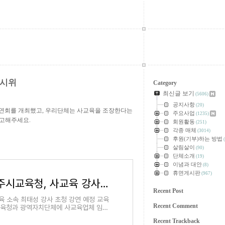
 시위
Category
최신글 보기
(5606)
공지사항
(20)
청 강연회를 개최했고, 우리단체는 사교육을 조장한다는
주요사업
(1235)
참고해주세요.
회원활동
(251)
각종 매체
(3014)
후원(기부)하는 방법
(
살림살이
(90)
단체소개
(19)
이념과 대안
(8)
휴면게시판
(967)
[보도자료] 광주시교육청, 사교육 강사 초청 강연회 … 사교육 근절 의지 의문
Recent Post
교육 소속 최태성 강사 초청 강연 예정 교육
Recent Comment
교육청과 광역자치단체에 사교육업체 임직
회나 토크콘서트 등 행사를 금지하는 공
Recent Trackback