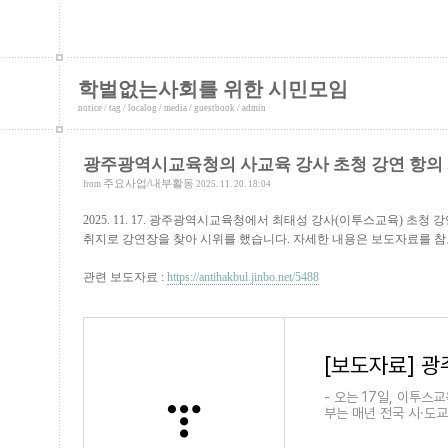
학벌없는사회를 위한 시민모임
notice
/
tag
/
localog
/
media
/
guestbook
/
admin
광주광역시교육청의 사교육 강사 초청 강연 항의
주요사업/내부활동
from
2025. 11. 20. 18:04
2025. 11. 17. 광주광역시교육청에서 최태성 강사(이투스교육) 초
취지로 강연장을 찾아 시위를 했습니다. 자세한 내용은 보도자료를 
관련 보도자료 :
https://antihakbul.jinbo.net/5488
- 오는 17일, 이투스
부는 매년 전국 시·도
원이 참여하는 입학설명