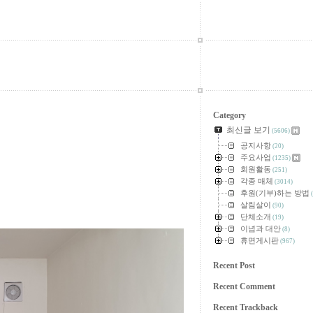
Category
최신글 보기
(5606)
공지사항
(20)
주요사업
(1235)
회원활동
(251)
각종 매체
(3014)
후원(기부)하는 방법
(
살림살이
(90)
단체소개
(19)
이념과 대안
(8)
휴면게시판
(967)
Recent Post
Recent Comment
Recent Trackback