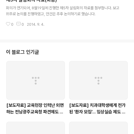
례가 선포된 지금 학생인권은 학교현장에서 어떤 얼굴을
글 내용
하고 있는지. 학교 안에서 교육과 인권의 가치는 어떻게 충
회의가 연기되어, 8월19일에 진행한 제5차 살림회의 자료를 첨부합니다. 보고
돌하고 있는지. 이 두려움과 혼란을 넘어 학생인권이 학교
위주로 논의를 진행하였고, 안건은 추후 논의하기로 했습니다.
에 뿌리내리기 위해서는 무엇을 준비해야 하는지 고민하는
자리. ○ 미리 보기 인권운동가들은 학생인권과 관련해 늘
0
0
2014. 9. 4.
제3자로 취급받으며 ‘현장을 모른다’는 비판을 받아 왔다.
이번 강연회는 인권운동가들의 눈으로 ..
이 블로그 인기글
[보도자료] 교육현장 인력난 외면
[보도자료] 치과대학생에게 전가
하는 전남광주교육청 파견제도 재
된 ‘환자 모집’… 임상실습 제도 개
검토해야
선 촉구