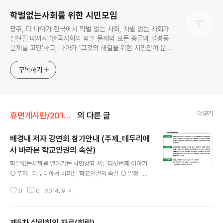
학벌없는사회를 위한 시민모임
광주, 더 나아가 한국에서 학벌 없는 사회, 차별 없는 사회가
실현될 때까지 ‘한국사회의 학벌 문제와 모든 종류의 불평등
문제를 고민’하고, 나아가 ‘그것의 해결을 위한 시민참여 운
동’을 펼치고 있는 비영리민간단체입니다.
구독하기
더보기
휴면게시판/2013~15년 활동소식
의 다른 글
배경내 저자 강연회 참가안내 (주제_테두리에
서 바라본 학교인권의 속살)
글 내용
학벌없는사회를 열어가는 시민강좌 서른다섯번째 이야기
○ 주제_ 테두리에서 바라본 학교인권의 속살 ○ 일정_ 20
14.9.23(화) 저녁7시, 광주중앙도서관 3층 시청각실 ○
0
0
2014. 9. 4.
강사_ 배경내 인권교육센터 들 상임활동가, 청소년노동인
권네트워크 상임위원 ‘인권 교문을넘다, 가장 인권적인 가
장 교육적인’ 도서저자 ○ 강연 의도 광주에서 학생인권조
제5차 살림회의 자료(회람)