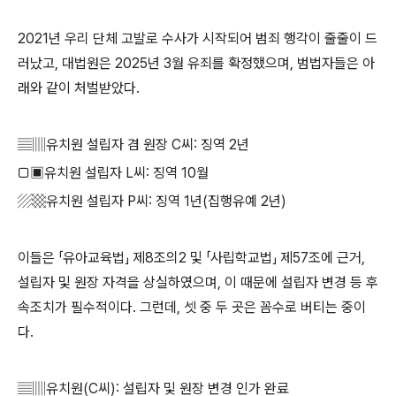
2021
년 우리 단체 고발로 수사가 시작되어 범죄 행각이 줄줄이 드
러났고
,
대법원은
2025
년
3
월 유죄를 확정했으며
,
범법자들은 아
래와 같이 처벌받았다
.
▤▥
유치원 설립자 겸 원장
C
씨
:
징역
2
년
▢▣
유치원 설립자
L
씨
:
징역
10
월
▨▩
유치원 설립자
P
씨
:
징역
1
년
(
집행유예
2
년
)
이들은
「
유아교육법
」
제
8
조의
2
및
「
사립학교법
」
제
57
조에 근거
,
설립자 및 원장 자격을 상실하였으며
,
이 때문에 설립자 변경 등 후
속조치가 필수적이다
.
그런데
,
셋 중 두 곳은 꼼수로 버티는 중이
다
.
▤▥
유치원
(C
씨
):
설립자 및 원장 변경 인가 완료