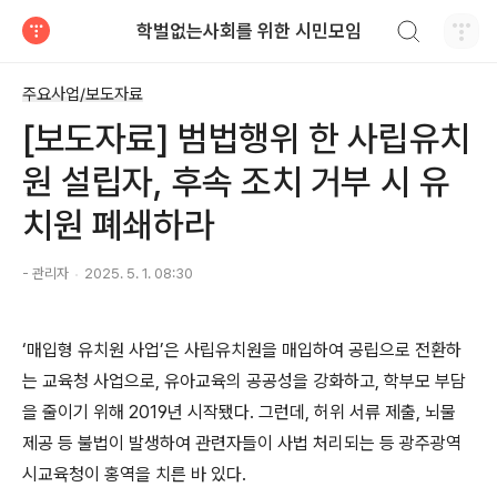
검색하기
학벌없는사회를 위한 시민모임
티스토리
주요사업/보도자료
[보도자료] 범법행위 한 사립유치
원 설립자, 후속 조치 거부 시 유
치원 폐쇄하라
- 관리자
2025. 5. 1. 08:30
‘
매입형 유치원 사업
’
은 사립유치원을 매입하여 공립으로 전환하
는 교육청 사업으로
,
유아교육의 공공성을 강화하고
,
학부모 부담
을 줄이기 위해
2019
년 시작됐다
.
그런데
,
허위 서류 제출
,
뇌물
제공 등 불법이 발생하여 관련자들이 사법 처리되는 등 광주광역
시교육청이 홍역을 치른 바 있다
.