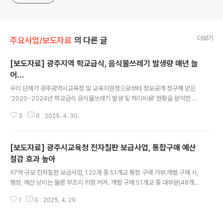
더보기
주요사업/보도자료
의 다른 글
[보도자료] 광주지역 학교급식, 음식물쓰레기 발생량 매년 늘
어…
글 내용
우리 단체가 광주광역시교육청 및 교육지원청으로부터 정보공개 청구해 받은
‘2020~2024년 학교급식 음식물쓰레기 발생 및 처리비용’ 현황을 분석한 바
에 따르면, 학교 내 음식물쓰레기 발생량이 해마다 꾸준히 증가하고 있는 것으
3
0
2025. 4. 30.
로 나타났다. - 2020년 기준 1인당 평균 음식물쓰레기 발생량은 18.13㎏이었
으나, 2024년에는 36.14㎏으로 두 배 가까이 늘어났다. 총 발생량 또한 202
0년 3,806,922㎏에서 2024년 7,260,026㎏으로 증가하였으며, 이로 인
[보도자료] 광주시교육청 전자칠판 보급사업, 통합구매 예산
해 처리비용은 약13억 7천만 원에 달하고 있다.(별첨1 참고) ○ 광주시교육청
은 2021년 음식물쓰레기 처리량을 10% 줄이겠다는 목표 아래 다양한 정책을
절감 효과 높아
글 내용
추진하고, 지속적인 교육을 실시하겠다고 밝힌 바 있다. 그러나 그 이후에도 음
97억 규모 전자칠판 보급사업, 132개 중 51개교 통합 구매 거부.개별 구매 시,
식..
행정, 예산 낭비는 물론 부조리 위험 커져. 개별 구매 51개교 중 대부분(48개
교)이 사립학교. 학교는 통합구매 방침 준수하고, 교육청은 지도 감독 강화해야.
1
0
2025. 4. 29.
광주광역시교육청은 디지털 교육격차 해소와 AI·소프트웨어 교육 강화를 위해
총 97억 원 규모로 2024~2025년 전자칠판 보급사업을 시행했다. 당초 광주
시교육청은 예산도 아끼고, 행정력도 줄이기 위해 통합구매를 원칙으로 정했으