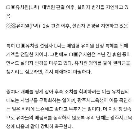
▢▣
유치원
(L
씨
):
대법원 판결 이후
,
설립자 변경을 지연하고 있
음
▨▩
유치원
(P
씨
): 2
심 판결 이후
,
설립자 변경을 지연하고 있음
특히
▢▣
유치원 설립자
L
씨는 매입형 유치원 선정 특혜를 위해
거액을 전달한 자이다
.
그럼에도
▢▣
유치원은 수년 간 휴원 중이
면서도 설립자 변경을 미루고 있다
.
유치원 명의를 팔아 권리금을
챙기려는 심보라면
,
즉시 폐쇄해야 마땅하다
.
증여나 매매를 핑계 삼아 후속 조치를 회피하려는 이들 유치원의
태도는 사법부를 무력화하는 일이며
,
광주시교육청이 이를 묵인하
는 일은 비리에 느슨해도 좋다고 부추기는 일이다
.
더 이상 장삿속
으로 유아들의 배움터를 농락하지 않도록 우리 단체는 광주시교육
청에 다음과 같이 강력히 촉구한다
.