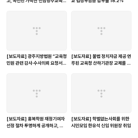
고, 독선만 가득찬 전남광주교육감
교 법정부담금 납부율 16.2%
인수위 백서
[보도자료] 광주지방법원 “교육청
[보도자료] 불법 정치자금 제공 연
민원 관련 감사·수사의뢰 요청서,
루된 교육청 산하기관장 교체를 촉
정보공개 대상”
구한다.
[보도자료] 홍복학원 재정기여자
[보도자료] 학벌없는사회를 위한
선정 절차 투명하게 공개하고, 철
시민모임 한유석 신임 위원장 취임
저히 검증해야