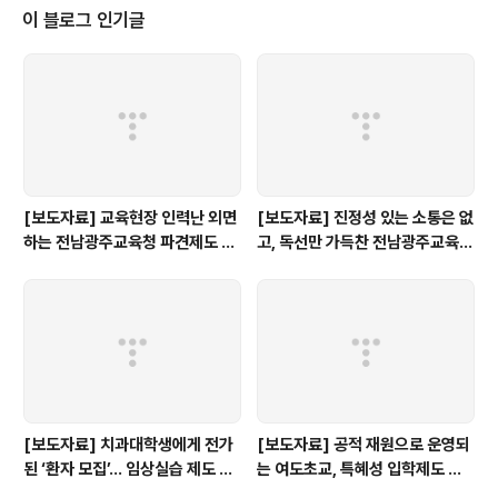
동의 권리에 관한 행동계획(이하 「행동계획」이라 한다)을 책정해야 한다. ② 시
이 블로그 인기글
장 기타 집행기관은 행동계획을 책정함에 있어서, 시민 및 제38조에 규정한 ‘가
와사키시 아동 권리위..
[보도자료] 교육현장 인력난 외면
[보도자료] 진정성 있는 소통은 없
하는 전남광주교육청 파견제도 재
고, 독선만 가득찬 전남광주교육감
검토해야
인수위 백서
[보도자료] 치과대학생에게 전가
[보도자료] 공적 재원으로 운영되
된 ‘환자 모집’… 임상실습 제도 개
는 여도초교, 특혜성 입학제도 즉
선 촉구
각 개선하라!