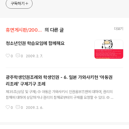
구독하기
더보기
휴면게시판/2009~10년 활동소식
의 다른 글
청소년인권 학습모임에 함께해요
글 내용
0
0
2009. 2. 7.
광주학생인권조례와 학생인권 - 6. 일본 가와사키현 ‘아동권
리조례’ 구제기구 조례
글 내용
제35조(상담 및 구제) ① 아동은 가와사키시 인권옴부즈맨에 대하여, 권리의
침해에 대하여 상담하거나 권리의 침해로부터의 구제를 요청할 수 있다. ② 시
는 가와사키시 인권옴부즈맨에 의한 것 외에도, 아동의 권리의 침해에 관한 상
0
0
2009. 2. 6.
담 또는 구제에 대하여는 관계기관, 관계단체 등과 제휴를 도모하고, 아동 및 그
권리의 침해의 특성을 배려하여 대응하도록 노력해야 한다. 제6장 아동의 권리
에 관한 행동계획 제36조(행동계획) ① 시는 아동에 관한 시책의 추진을 할 때
에 아동의 권리의 보장이 종합적이고 계획적으로 도모되기 위한 가와사키시 아