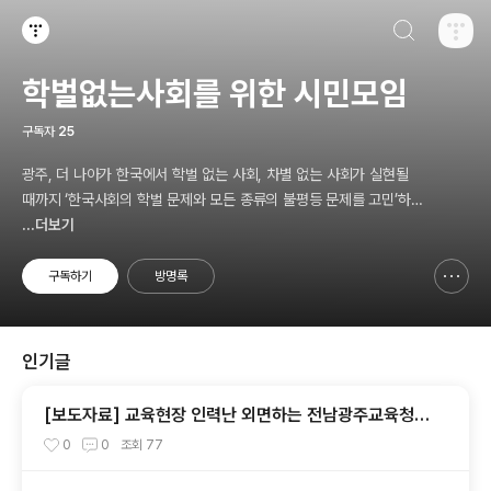
검색하기
티스토리
학벌없는사회를 위한 시민모임
구독자
25
광주, 더 나아가 한국에서 학벌 없는 사회, 차별 없는 사회가 실현될
때까지 ‘한국사회의 학벌 문제와 모든 종류의 불평등 문제를 고민’하
고, 나아가 ‘그것의 해결을 위한 시민참여 운동’을 펼치고 있는 비영리
...더보기
민간단체입니다.
구독하기
방명록
신고하기 레이어
열기
인기글
[보도자료] 교육현장 인력난 외면하는 전남광주교육청
파견제도 재검토해야
0
0
조회
77