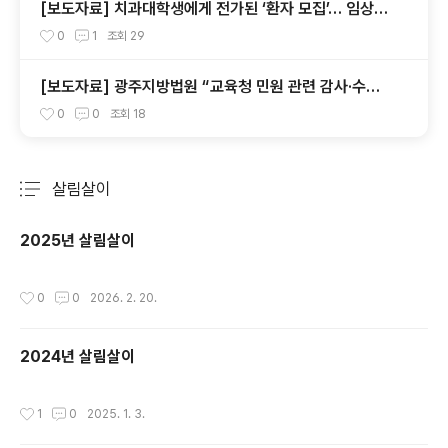
[보도자료] 치과대학생에게 전가된 ‘환자 모집’… 임상실
습 제도 개선 촉구
0
1
조회
29
[보도자료] 광주지방법원 “교육청 민원 관련 감사·수사
의뢰 요청서, 정보공개 대상”
0
0
조회
18
살림살이
분류 전체보기
주요 글 목록
2025년 살림살이
작성시간
0
0
2026. 2. 20.
2024년 살림살이
작성시간
1
0
2025. 1. 3.