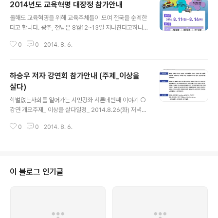
2014년도 교육혁명 대장정 참가안내
글 내용
올해도 교육혁명을 위해 교육주체들이 모여 전국을 순례한
다고 합니다. 광주, 전남은 8월12~13일 지나친다고하니
많은 참여와 관심 부탁드릴께요. 자세한 소식은 추후 공지!
0
0
2014. 8. 6.
하승우 저자 강연회 참가안내 (주제_이상을
살다)
글 내용
학벌없는사회를 열어가는 시민강좌 서른네번째 이야기 ○
강연 개요주제_ 이상을 살다일정_ 2014.8.26(화) 저녁7
시 광주중앙도서관 3층 시청각실강사_ 하승우* 풀뿌리자
0
0
2014. 8. 6.
치연구소 이음 운영위원, 땡땡책협동조합 공동대표, 교육
공동체 벗 이사* ‘민주주의 반(反)하다’ ‘아나키즘’ ‘공공성’
도서저자 ○ 강연 의도 불의한 시대의 저항하는 생생한 교
사주체들의 이야기! 시대에 대한 성찰을 바탕으로, 지금과
다른 교육을 그리는 사람들의 이야기를 듣고, 실천의 용기
이 블로그 인기글
를 얻고자 한다. ○ 미리 보기하승우 님은 교육이 외부의 편
견을 받아들이는 과정이 아니라, 자기 속에 있는 에너지를
키우고 다른 사람과 어떻게 같이 쓸 것인지를 고민하는 것
이라고 말한다. 그 힘을 같이 쓸 수 있는 사회질서를 어떻게
구성할 것인지 생각해야..