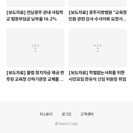
[보도자료] 전남광주 관내 사립학
[보도자료] 광주지방법원 “교육청
교 법정부담금 납부율 16.2%
민원 관련 감사·수사의뢰 요청서,
정보공개 대상”
[보도자료] 불법 정치자금 제공 연
[보도자료] 학벌없는사회를 위한
루된 교육청 산하기관장 교체를 촉
시민모임 한유석 신임 위원장 취임
구한다.
의안내
티스토리
로그인
고객센터
© Daum Corp.