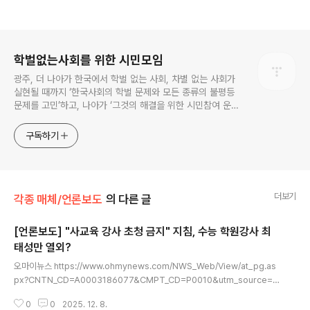
로그 정보
학벌없는사회를 위한 시민모임
광주, 더 나아가 한국에서 학벌 없는 사회, 차별 없는 사회가
실현될 때까지 ‘한국사회의 학벌 문제와 모든 종류의 불평등
문제를 고민’하고, 나아가 ‘그것의 해결을 위한 시민참여 운
동’을 펼치고 있는 비영리민간단체입니다.
구독하기
더보기
각종 매체/언론보도
의 다른 글
[언론보도] "사교육 강사 초청 금지" 지침, 수능 학원강사 최
태성만 열외?
글 내용
오마이뉴스 https://www.ohmynews.com/NWS_Web/View/at_pg.as
px?CNTN_CD=A0003186077&CMPT_CD=P0010&utm_source=n
aver&utm_medium=newsearch&utm_campaign=naver_news "사
0
0
2025. 12. 8.
교육 강사 초청 금지" 지침, 수능 학원강사 최태성만 열외?서울과 광주시교육청