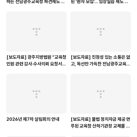
하는 전남광주교육청 파견제도 재
된 ‘환자 모집’… 임상실습 제도 개
검토해야
선 촉구
[보도자료] 광주지방법원 “교육청
[보도자료] 진정성 있는 소통은 없
민원 관련 감사·수사의뢰 요청서,
고, 독선만 가득찬 전남광주교육감
정보공개 대상”
인수위 백서
2026년 제7차 살림회의 안내
[보도자료] 불법 정치자금 제공 연
루된 교육청 산하기관장 교체를 촉
구한다.