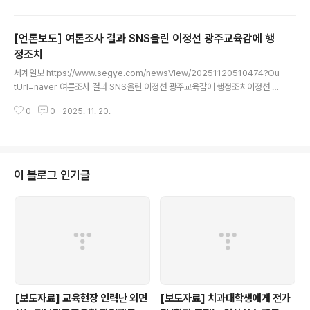
이 이투스 학원 강사인 최태성을 공식 행사에 초청해 강연을 진행했다. 이는 교
육부가 2023년 11월 시행한 '사교육업체 임직원 초청 금지' 지침을 위반했다
[언론보도] 여론조사 결과 SNS올린 이정선 광주교육감에 행
는 지적이 제기됐www.ohmynews.com
정조치
글 내용
세계일보 https://www.segye.com/newsView/20251120510474?Ou
tUrl=naver 여론조사 결과 SNS올린 이정선 광주교육감에 행정조치이정선 광
주시교육감이 내년 지방선거를 앞두고 여론조사 결과를 개인 사회관계망서비스
0
0
2025. 11. 20.
(SNS) 계정에 올렸다가 선거관리위원회로부터 행정조치를 받았다. 20일 광주
시선거관리위원회에 따르면www.segye.com
이 블로그 인기글
[보도자료] 교육현장 인력난 외면
[보도자료] 치과대학생에게 전가