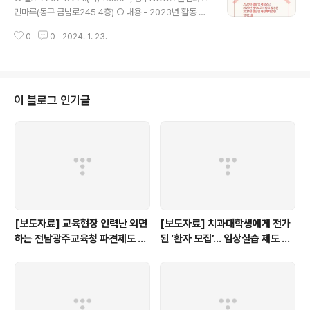
민마루(동구 금남로245 4층) ○ 내용 - 2023년 활동 및
재정보고 - 2023년 감사보고서 발표 및 승인 - 2024년
0
0
2024. 1. 23.
활동 및 재정계획 승인 - 감사선출 - 회원포상 - 저녁식사
(뒤풀이)
이 블로그 인기글
[보도자료] 교육현장 인력난 외면
[보도자료] 치과대학생에게 전가
하는 전남광주교육청 파견제도 재
된 ‘환자 모집’… 임상실습 제도 개
검토해야
선 촉구