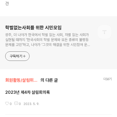
건
로그 정보
학벌없는사회를 위한 시민모임
광주, 더 나아가 한국에서 학벌 없는 사회, 차별 없는 사회가
실현될 때까지 ‘한국사회의 학벌 문제와 모든 종류의 불평등
문제를 고민’하고, 나아가 ‘그것의 해결을 위한 시민참여 운
동’을 펼치고 있는 비영리민간단체입니다.
구독하기
더보기
회원활동/살림위원회
의 다른 글
2023년 제4차 살림회의록
글 내용
0
0
2023. 5. 9.