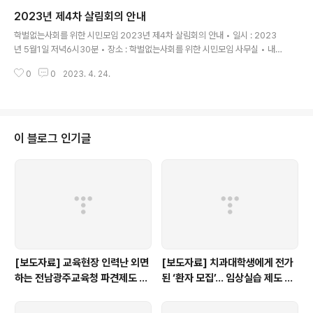
2023년 제4차 살림회의 안내
글 내용
학벌없는사회를 위한 시민모임 2023년 제4차 살림회의 안내 • 일시 : 2023
년 5월1일 저녁6시30분 • 장소 : 학벌없는사회를 위한 시민모임 사무실 • 내
용 : 활동(재정)보고, 현안 논의, 기타 살림위원이 제안하는 안건
0
0
2023. 4. 24.
이 블로그 인기글
[보도자료] 교육현장 인력난 외면
[보도자료] 치과대학생에게 전가
하는 전남광주교육청 파견제도 재
된 ‘환자 모집’… 임상실습 제도 개
검토해야
선 촉구