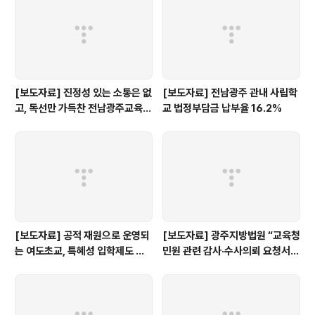
[보도자료] 진정성 있는 소통은 없
[보도자료] 전남광주 관내 사립학
고, 독선만 가득찬 전남광주교육감
교 법정부담금 납부율 16.2%
인수위 백서
[보도자료] 공적 재원으로 운영되
[보도자료] 광주지방법원 “교육청
는 여도초교, 특혜성 입학제도 즉
민원 관련 감사·수사의뢰 요청서,
각 개선하라!
정보공개 대상”