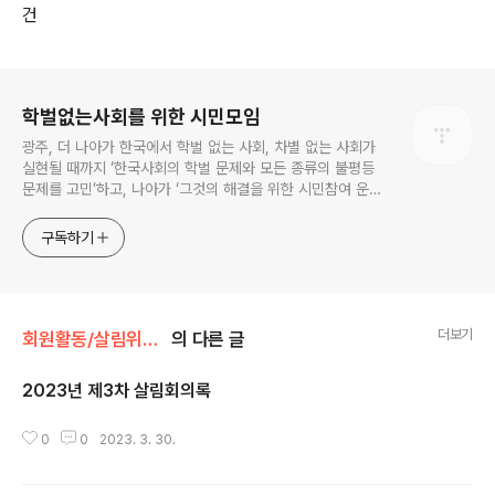
건
로그 정보
학벌없는사회를 위한 시민모임
광주, 더 나아가 한국에서 학벌 없는 사회, 차별 없는 사회가
실현될 때까지 ‘한국사회의 학벌 문제와 모든 종류의 불평등
문제를 고민’하고, 나아가 ‘그것의 해결을 위한 시민참여 운
동’을 펼치고 있는 비영리민간단체입니다.
구독하기
더보기
회원활동/살림위원회
의 다른 글
2023년 제3차 살림회의록
글 내용
0
0
2023. 3. 30.