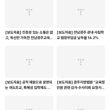
[보도자료] 진정성 있는 소통은 없
[보도자료] 전남광주 관내 사립학
고, 독선만 가득찬 전남광주교육감
교 법정부담금 납부율 16.2%
인수위 백서
[보도자료] 공적 재원으로 운영되
[보도자료] 광주지방법원 “교육청
는 여도초교, 특혜성 입학제도 즉
민원 관련 감사·수사의뢰 요청서,
각 개선하라!
정보공개 대상”