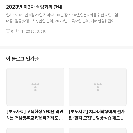
2023년 제3차 살림회의 안내
글 내용
일시 : 2023년 3월29일 저녁6시30분 장소 : 학벌없는사회를 위한 시민모임
내용 : 활동(재정)보고, 현안 논의, 2023년 교육사업 논의, 기타 살림위원이 제
안하는 안건
0
1
2023. 3. 29.
이 블로그 인기글
[보도자료] 교육현장 인력난 외면
[보도자료] 치과대학생에게 전가
하는 전남광주교육청 파견제도 재
된 ‘환자 모집’… 임상실습 제도 개
검토해야
선 촉구