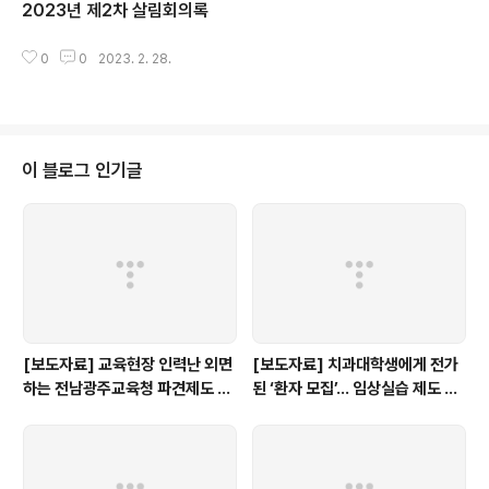
2023년 제2차 살림회의록
글 내용
0
0
2023. 2. 28.
이 블로그 인기글
[보도자료] 교육현장 인력난 외면
[보도자료] 치과대학생에게 전가
하는 전남광주교육청 파견제도 재
된 ‘환자 모집’… 임상실습 제도 개
검토해야
선 촉구