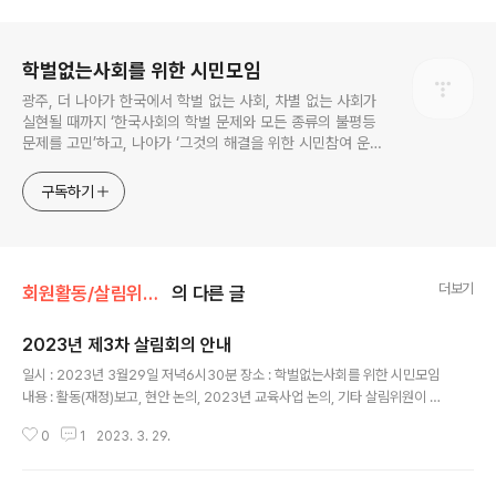
로그 정보
학벌없는사회를 위한 시민모임
광주, 더 나아가 한국에서 학벌 없는 사회, 차별 없는 사회가
실현될 때까지 ‘한국사회의 학벌 문제와 모든 종류의 불평등
문제를 고민’하고, 나아가 ‘그것의 해결을 위한 시민참여 운
동’을 펼치고 있는 비영리민간단체입니다.
구독하기
더보기
회원활동/살림위원회
의 다른 글
2023년 제3차 살림회의 안내
글 내용
일시 : 2023년 3월29일 저녁6시30분 장소 : 학벌없는사회를 위한 시민모임
내용 : 활동(재정)보고, 현안 논의, 2023년 교육사업 논의, 기타 살림위원이 제
안하는 안건
0
1
2023. 3. 29.