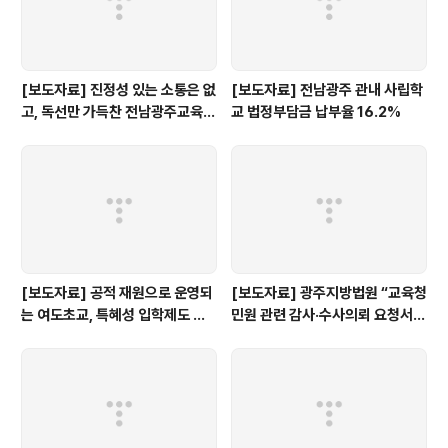
[보도자료] 진정성 있는 소통은 없
[보도자료] 전남광주 관내 사립학
고, 독선만 가득찬 전남광주교육감
교 법정부담금 납부율 16.2%
인수위 백서
[보도자료] 공적 재원으로 운영되
[보도자료] 광주지방법원 “교육청
는 여도초교, 특혜성 입학제도 즉
민원 관련 감사·수사의뢰 요청서,
각 개선하라!
정보공개 대상”