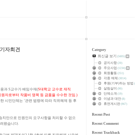
 기자회견
Category
최신글 보기
(5605)
공지사항
(20)
주요사업
(1234)
회원활동
(251)
각종 매체
(3014)
후원(기부)하는 방법
(
살림살이
무용과
S
교수가 배임수재(
S
대학교 교수로 재직
(90)
단체소개
(19)
원자로부터 작품비 명목 등 금품을 수수한 것임
.)
이념과 대안
(8)
발한 시민단체는
‘
관련 법령에 따라 직위해제 등 후
휴면게시판
(967)
Recent Post
송치만으로 민원인의 요구사항을 처리할 수 없으
알려왔습니다
.
Recent Comment
Recent Trackback