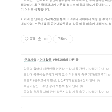
3.
하지만 조선대학교 공연예술무용과
S
교수에 대한 수사결과는 사립
해당되며
,
최근 국정감사에 거론될 정도로 비위의 정도가 중대하고 이
기 어려운 상황입니다
.
4.
이에 본 단체는 기자회견을 통해
‘S
교수의 직위해제 제청 등 후속조
대리수업
,
논문대필 등 공연예술무용과 각종 비위 의혹에 대해서도 적
공감
구독하기
'
주요사업
>
연대활동
' 카테고리의 다른 글
양금덕 할머니 대한민국 인권상 수상 제동 관련 기자회견 안내
(0)
조선대 공연예술무용과 비위 교수 직위해제 촉구 기자회견 후기
(0)
토론회 (광주교육의 반성, 민선4기의 갈길은) 참가 안내
(0)
투명가방끈 10주년 공개 토론회 참가 안내
(0)
공영형 유치원 사업 관련 광주시의회 지원 촉구 기자회견 참여
(0)
,