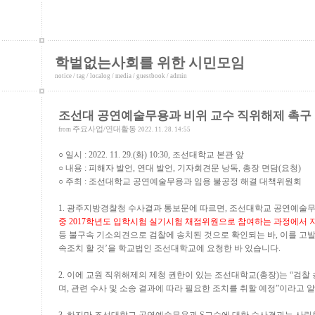
학벌없는사회를 위한 시민모임
notice
/
tag
/
localog
/
media
/
guestbook
/
admin
조선대 공연예술무용과 비위 교수 직위해제 촉구
주요사업/연대활동
from
2022. 11. 28. 14:55
○
일시
: 2022. 11. 29.(
화
) 10:30,
조선대학교 본관 앞
○
내용
:
피해자 발언
,
연대 발언
,
기자회견문 낭독
,
총장 면담
(
요청
)
○
주최
:
조선대학교 공연예술무용과 임용 불공정 해결 대책위원회
1.
광주지방경찰청 수사결과 통보문에 따르면
,
조선대학교 공연예술
중
2017
학년도 입학시험 실기시험 채점위원으로 참여하는 과정에서 지
등 불구속 기소의견으로 검찰에 송치된 것으로 확인되는 바
,
이를 고
속조치 할 것
’
을 학교법인 조선대학교에 요청한 바 있습니다
.
2.
이에 교원 직위해제의 제청 권한이 있는 조선대학교
(
총장
)
는
“
검찰 
며
,
관련 수사 및 소송 결과에 따라 필요한 조치를 취할 예정
”
이라고 