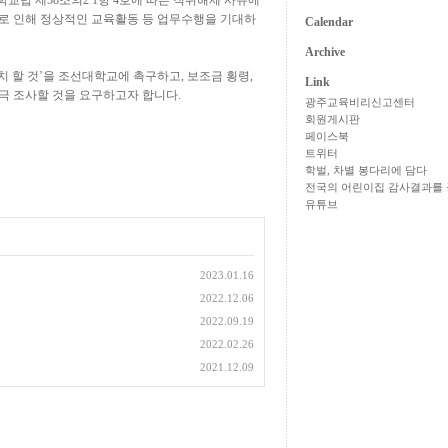
학교법 제
58
조의
2 1
항
4
호
에 따른 직위해제 사유에
로 인해 정상적인 교육활동 등 업무수행을 기대하
Calendar
Archive
치 할 것
’
을 조선대학교에 촉구하고
,
보조금 횡령
,
Link
극 조사할 것을 요구하고자 합니다
.
광주교육비리신고센터
회원게시판
페이스북
트위터
학벌, 차별 봉다리에 담다
전국의 어린이집 감사결과를 
유튜브
2023.01.16
2022.12.06
2022.09.19
2022.02.26
2021.12.09