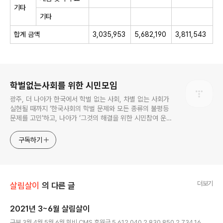
기타
기타
합계 금액
3,035,953
5,682,190
3,811,543
로그 정보
학벌없는사회를 위한 시민모임
광주, 더 나아가 한국에서 학벌 없는 사회, 차별 없는 사회가
실현될 때까지 ‘한국사회의 학벌 문제와 모든 종류의 불평등
문제를 고민’하고, 나아가 ‘그것의 해결을 위한 시민참여 운
동’을 펼치고 있는 비영리민간단체입니다.
구독하기
더보기
살림살이
의 다른 글
2021년 3~6월 살림살이
글 내용
구분 3월 4월 5월 6월 회비 CMS 후원금 5,612,040 2,830,850 2,734,16