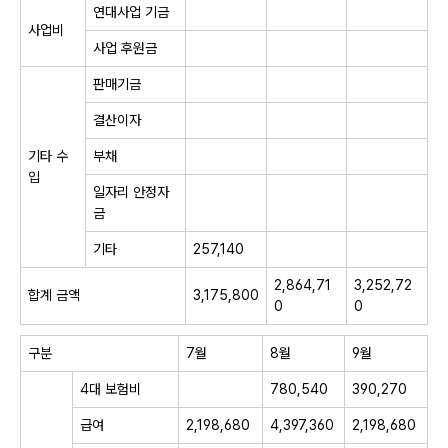
연대사업 기금
사업비
사업 후원금
판매기금
결산이자
기타 수
부채
입
일자리 안정자
금
기타
257,140
2,864,71
3,252,72
합계 금액
3,175,800
0
0
구분
7월
8월
9월
4대 보험비
780,540
390,270
급여
2,198,680
4,397,360
2,198,680