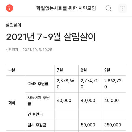
검색하기
학벌없는사회를 위한 시민모임
티스토리
살림살이
2021년 7~9월 살림살이
- 관리자
2021. 10. 5. 10:25
구분
7월
8월
9월
2,878,66
2,774,71
2,862,72
CMS 후원금
0
0
0
자동이체 후원
40,000
40,000
40,000
회비
금
연 후원금
일시 후원금
50,000
350,000