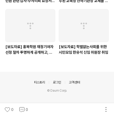
민원 관련 감사·수사의뢰 요청서,
루된 교육청 산하기관장 교체를 촉
정보공개 대상”
구한다.
[보도자료] 홍복학원 재정기여자
[보도자료] 학벌없는사회를 위한
선정 절차 투명하게 공개하고, 철
시민모임 한유석 신임 위원장 취임
저히 검증해야
의안내
티스토리
로그인
고객센터
© Daum Corp.
0
0