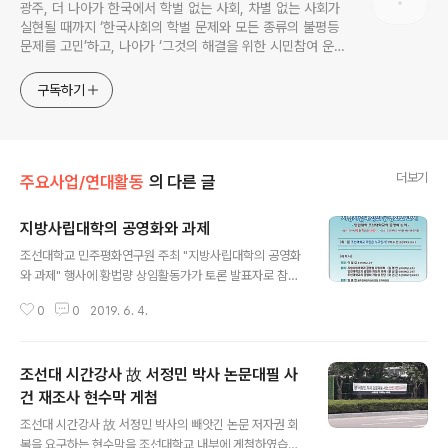
광주, 더 나아가 한국에서 학벌 없는 사회, 차별 없는 사회가
실현될 때까지 ‘한국사회의 학벌 문제와 모든 종류의 불평등
문제를 고민’하고, 나아가 ‘그것의 해결을 위한 시민참여 운
동’을 펼치고 있는 비영리민간단체입니다.
구독하기
더보기
주요사업/연대활동
의 다른 글
지방사립대학의 공영화와 과제
글 내용
조선대학교 민주평화연구원 주최 "지방사립대학의 공영화
와 과제" 행사에 황법량 상임활동가가 토론 발표자로 참석
합니다. 일시 : 2019년 6월 7일 (금) 14:00 장소 : 조선대
0
0
2019. 6. 4.
학교 서석홀 4층 대호전기홀
조선대 시간강사 故 서정민 박사 논문대필 사
건 재조사 현수막 게첨
글 내용
조선대 시간강사 故 서정민 박사의 빼앗긴 논문 저자권 회
복을 요구하는 현수막을 조선대학교 내부에 게첨하였습니