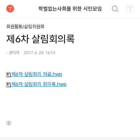
검색하기
학벌없는사회를 위한 시민모임
티스토리
회원활동/살림위원회
제6차 살림회의록
- 관리자
2017. 6. 20. 16:13
제6차 살림회의 자료.hwp
제6차 살림회의 회의록.hwp
(새창열림)
로그 정보