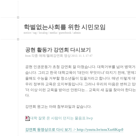
학벌없는사회를 위한 시민모임
notice
/
tag
/
localog
/
media
/
guestbook
/
admin
공현 활동가 강연회 다시보기
각종 매체/월례강연회 영상
from
2013. 11. 1. 17:47
공현 인권운동가 초청 강연회 잘 마쳤습니다. 대학거부를 넘어 병역거
습니다. 그리고 한국 대학교육이 '대안이 무엇이냐' 따지기 전에, '문
올해도 수능을 거부할 청소년들이 있을거라고 합니다. 매년 이렇게 
우리 정부와 교육은 요지부동입니다. 그러나 우리의 마음은 변하고 있
'더 이상 이런 교육을 받아선 안된다는... 교육의 새 길을 찾아야 한다는
다.
강연회 원고는 아래 첨부파일과 같습니다.
대학 잘못 온 사람이 던지는 물음표.hwp
강연회 동영상으로 다시 보기 ->
http://youtu.be/nouXut6Kqs0