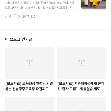
"지방대생은 지잡충 ? in서울 못하면 벌레? 학벌주의가 혐
오를 부추긴다!" 2017년 2월8일 학벌없는사회를 위한 광
주시민모임 등 광주지역 인권단체들이 모여 혐오문화반대
0
0
2017. 2. 9.
캠페인을 진행했습니다.^^
이 블로그 인기글
[보도자료] 교육현장 인력난 외면
[보도자료] 치과대학생에게 전가
하는 전남광주교육청 파견제도 재
된 ‘환자 모집’… 임상실습 제도 개
검토해야
선 촉구