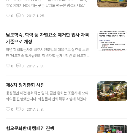
취업이야기 NO! 가는 곳은 달라도 평등한 명절되세요.”
0
0
2017. 1. 25.
남도학숙, 학력 등 차별요소 제거한 입사 자격
기준으로 개정
글 내용
작년 학벌없는사회 광주시민모임의 대응으로 실효를 보았
던 '남도학숙 입사규정의 학력차별 문제'! 작년 말 남도학숙
관련 조례 개정에 이어, 금년 초에는 남도학숙 입사자 선발
0
0
2017. 2. 8.
규정도 변경 공고되었네요. 주요 개정(변경) 내용으로는 1.
입사자 성적 제한 폐지 2. 입사자 대상학교 확대. 알다시피
개정 이전에는 일정한 성적인 자, 서울지역 4년제 대학 출
제6차 정기총회 사진
신자로 입사를 국한했습니다. 앞으로 학벌없는사회 광주시
글 내용
민모임은 남도학숙 입사자의 출신학교 분포도(최근 3년
웅성했던 이전 총회와는 달리, 금년 총회는 조촐하게 모여
간) 조사를 통해 금년 제도 시행 이후 얼마나 차별문제가 개
회의를 진행했습니다. 회원들이 신뢰해주고 함께 하겠다는
선되었는지 살펴볼 예정입니다.
의지 덕분에 회의는 빨리 끝났고, 이후 뒤풀이에서는 새벽
0
0
2017. 2. 8.
까지 속깊은 이야기를 나눌 수 있었습니다. 국정농단, 조기
대선 등 어려운 시국과 다급한 미래에 처해있지만, 학벌없
는사회 광주시민모임은 잘 이겨낼 것입니다. ^^
혐오문화반대 캠페인 진행
글 내용