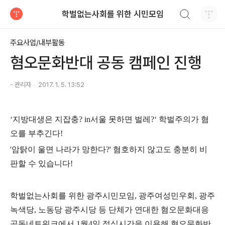
검색하기
학벌없는사회를 위한 시민모임
티스토리
주요사업/내부활동
혐오문화반대 공동 캠페인 진행
- 관리자
2017. 1. 5. 13:52
‘지방대생은 지잡충? in서울 못하면 벌레?‘ 학벌주의가 혐
오를 부추긴다!
'암탉이 울면 나라가 망한다?' 혐호하지 않고도 충분히 비
판할 수 있습니다!
학벌없는사회를 위한 광주시민모임, 광주여성민우회, 광주
녹색당, 노동당 광주시당 등 단체가 연대한 혐오문화대응
공동네트워크에서 1월4일 점심시간을 이용해 혐오문화반