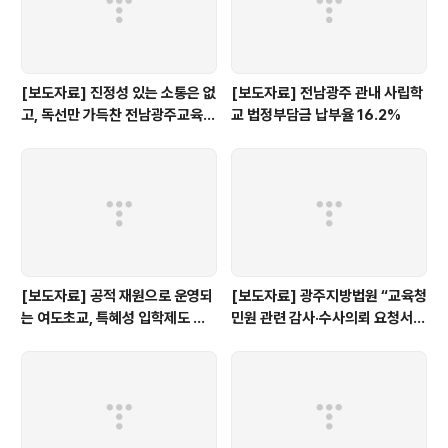
[보도자료] 진정성 있는 소통은 없
[보도자료] 전남광주 관내 사립학
고, 독선만 가득찬 전남광주교육감
교 법정부담금 납부율 16.2%
인수위 백서
[보도자료] 공적 재원으로 운영되
[보도자료] 광주지방법원 “교육청
는 여도초교, 특혜성 입학제도 즉
민원 관련 감사·수사의뢰 요청서,
각 개선하라!
정보공개 대상”