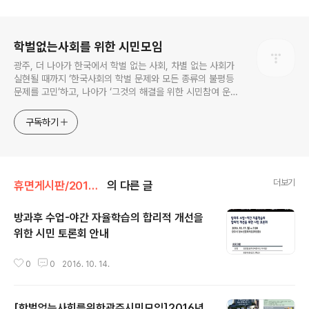
로그 정보
학벌없는사회를 위한 시민모임
광주, 더 나아가 한국에서 학벌 없는 사회, 차별 없는 사회가
실현될 때까지 ‘한국사회의 학벌 문제와 모든 종류의 불평등
문제를 고민’하고, 나아가 ‘그것의 해결을 위한 시민참여 운
동’을 펼치고 있는 비영리민간단체입니다.
구독하기
더보기
휴면게시판/2016년 활동소식
의 다른 글
방과후 수업-야간 자율학습의 합리적 개선을
위한 시민 토론회 안내
글 내용
0
0
2016. 10. 14.
[학벌없는사회를위한광주시민모임]2016년