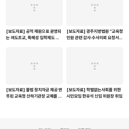
[보도자료] 공적 재원으로 운영되
[보도자료] 광주지방법원 “교육청
는 여도초교, 특혜성 입학제도 즉
민원 관련 감사·수사의뢰 요청서,
각 개선하라!
정보공개 대상”
[보도자료] 불법 정치자금 제공 연
[보도자료] 학벌없는사회를 위한
루된 교육청 산하기관장 교체를 촉
시민모임 한유석 신임 위원장 취임
구한다.
의안내