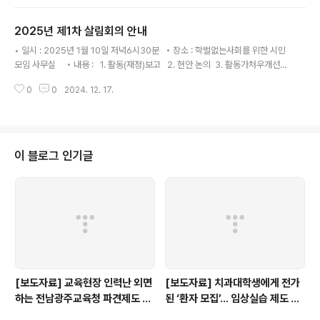
2025년 제1차 살림회의 안내
글 내용
• 일시 : 2025년 1월 10일 저녁6시30분 • 장소 : 학벌없는사회를 위한 시민
모임 사무실 • 내용 : 1. 활동(재정)보고 2. 현안 논의 3. 활동가처우개선위
원회 회의록 승인에 대한 건4. 회칙 개정안 마련에 대한 건5. 기타 제안사항 논
0
0
2024. 12. 17.
의
이 블로그 인기글
[보도자료] 교육현장 인력난 외면
[보도자료] 치과대학생에게 전가
하는 전남광주교육청 파견제도 재
된 ‘환자 모집’… 임상실습 제도 개
검토해야
선 촉구