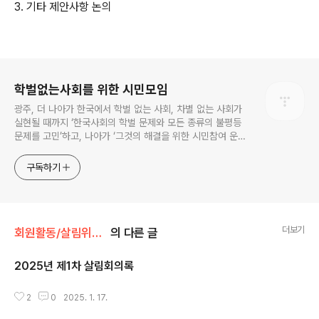
3. 기타 제안사항 논의
로그 정보
학벌없는사회를 위한 시민모임
광주, 더 나아가 한국에서 학벌 없는 사회, 차별 없는 사회가
실현될 때까지 ‘한국사회의 학벌 문제와 모든 종류의 불평등
문제를 고민’하고, 나아가 ‘그것의 해결을 위한 시민참여 운
동’을 펼치고 있는 비영리민간단체입니다.
구독하기
더보기
회원활동/살림위원회
의 다른 글
2025년 제1차 살림회의록
글 내용
2
0
2025. 1. 17.