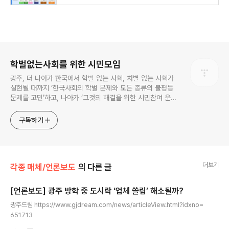
로그 정보
학벌없는사회를 위한 시민모임
광주, 더 나아가 한국에서 학벌 없는 사회, 차별 없는 사회가
실현될 때까지 ‘한국사회의 학벌 문제와 모든 종류의 불평등
문제를 고민’하고, 나아가 ‘그것의 해결을 위한 시민참여 운
동’을 펼치고 있는 비영리민간단체입니다.
구독하기
더보기
각종 매체/언론보도
의 다른 글
[언론보도] 광주 방학 중 도시락 ‘업체 쏠림’ 해소될까?
글 내용
광주드림 https://www.gjdream.com/news/articleView.html?idxno=
651713