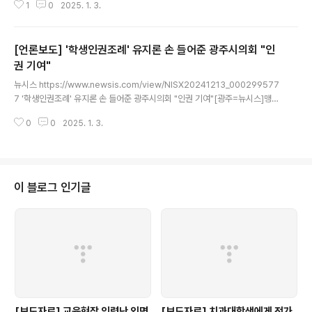
1
0
2025. 1. 3.
[언론보도] '학생인권조례' 유지론 손 들어준 광주시의회 "인
권 기여"
글 내용
뉴시스 https://www.newsis.com/view/NISX20241213_000299577
7 '학생인권조례' 유지론 손 들어준 광주시의회 "인권 기여"[광주=뉴시스]맹대
환 기자 = 광주지역 일부 주민들이 청구한 학생인권조례 폐지 조례안이 광주시
0
0
2025. 1. 3.
의회에서 8개월여 만에 부결돼 폐기됐다.광주시의회 교육문화위원회는 13일
주민조례로 청구된www.newsis.com
이 블로그 인기글
[보도자료] 교육현장 인력난 외면
[보도자료] 치과대학생에게 전가