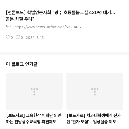
m.net
[언론보도] 학벌없는사회 "광주 초등돌봄교실 430명 대기…
돌봄 차질 우려"
글 내용
뉴스1 https://www.news1.kr/articles/5320437
0
0
2024. 2. 15.
이 블로그 인기글
[보도자료] 교육현장 인력난 외면
[보도자료] 치과대학생에게 전가
하는 전남광주교육청 파견제도 재
된 ‘환자 모집’… 임상실습 제도 개
검토해야
선 촉구