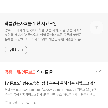
로그 정보
학벌없는사회를 위한 시민모임
광주, 더 나아가 한국에서 학벌 없는 사회, 차별 없는 사회가
실현될 때까지 ‘한국사회의 학벌 문제와 모든 종류의 불평등
문제를 고민’하고, 나아가 ‘그것의 해결을 위한 시민참여 운
동’을 펼치고 있는 비영리민간단체입니다.
구독하기
더보기
각종 매체/언론보도
의 다른 글
[언론보도] 광주교육청, 성적 우수자 특혜 의혹 사립고교 감사
글 내용
연합뉴스 https://v.daum.net/v/20240215142756774 광주교육청, 성적
우수자 특혜 의혹 사립고교 감사 (광주=연합뉴스) 형민우 기자 = 광주의 한 사
립고교가 성적 우수자에게 특혜를 주고 있다는 교육단체의 주장에 대해 교육청
0
0
2024. 3. 4.
이 감사에 나섰다. 15일 광주시교육청에 따르면 교육청은 A고교를 대상 v.dau