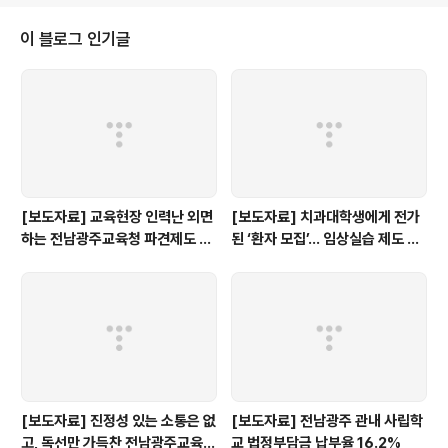
모임 사무실 이전파티 2014. 7. 25. 금 PM07:00~ ( 항
상 열려 있으니 언제든 오세요 AM09:00~) 동구 갈마로
이 블로그 인기글
6 (하나치과 2층) ( 문의 070.8234.1319 )
[보도자료] 교육현장 인력난 외면
[보도자료] 치과대학생에게 전가
하는 전남광주교육청 파견제도 재
된 ‘환자 모집’… 임상실습 제도 개
검토해야
선 촉구
[보도자료] 진정성 있는 소통은 없
[보도자료] 전남광주 관내 사립학
고, 독선만 가득찬 전남광주교육감
교 법정부담금 납부율 16.2%