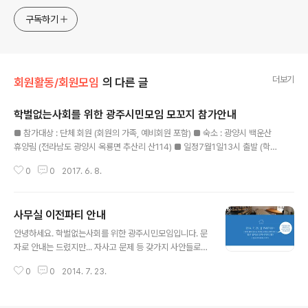
동’을 펼치고 있는 비영리민간단체입니다.
구독하기
더보기
회원활동/회원모임
의 다른 글
학벌없는사회를 위한 광주시민모임 모꼬지 참가안내
글 내용
■ 참가대상 : 단체 회원 (회원의 가족, 예비회원 포함) ■ 숙소 : 광양시 백운산
휴양림 (전라남도 광양시 옥룡면 추산리 산114) ■ 일정7월1일13시 출발 (학벌
없는사회 사무실)14시30분 숙소 도착 및 개별시간 (휴양림 시설 이용 및 산책,
0
0
2017. 6. 8.
산행)17시30분 저녁식사 및 친목도모 7월2일9시 아침식사10시 숙소 인근 관
광12시 점심식사14시 도착 (학벌없는사회 사무실) ■ 참가비 : 2만원 (미취업
자 1만원) ■ 참가신청 : 이메일 antihakbul@gmail.com 또는 전화, 문자 01
사무실 이전파티 안내
0.9649.1318
글 내용
안녕하세요. 학벌없는사회를 위한 광주시민모임입니다. 문
자로 안내는 드렸지만... 자사고 문제 등 갖가지 사안들로
인해, 사무실 이전소식을 이제사 이메일로 전합니다. 바쁘
0
0
2014. 7. 23.
시겠지만 사무실 구경오시고, 차 한잔 혹은 술 한잔 혹은 간
단한 요기하고 가세요. 참. 저녁시간엔 식상한공연과 뻔한
음식이 새로운 당신을 기다립니다! 학벌없는사회 광주시민